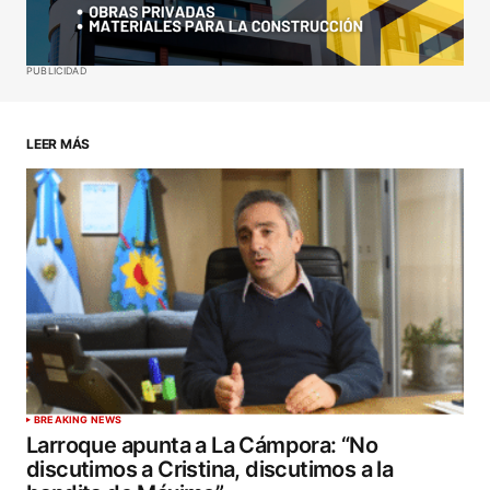
Your E-mail
*
Guardar mi nombre, correo electrónico y sitio web
PUBLICIDAD
en este navegador para la próxima vez que haga
un comentario.
LEER MÁS
ENVIAR COMENTARIO
BREAKING NEWS
Larroque apunta a La Cámpora: “No
discutimos a Cristina, discutimos a la