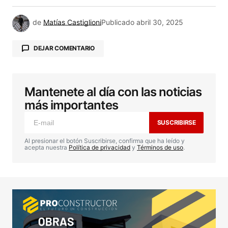
de
Matías Castiglioni
Publicado
abril 30, 2025
DEJAR COMENTARIO
Mantenete al día con las noticias
Tu dirección de correo electrónico no será
publicada.
Los campos obligatorios están
más importantes
marcados con
*
SUSCRIBIRSE
Comentario
*
Al presionar el botón Suscribirse, confirma que ha leído y
acepta nuestra
Política de privacidad
y
Términos de uso
.
Your Name
*