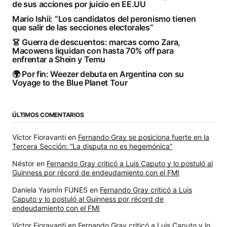
de sus acciones por juicio en EE.UU
Mario Ishii: “Los candidatos del peronismo tienen
que salir de las secciones electorales”
👗 Guerra de descuentos: marcas como Zara,
Macowens liquidan con hasta 70% off para
enfrentar a Shein y Temu
🌍 Por fin: Weezer debuta en Argentina con su
Voyage to the Blue Planet Tour
ÚLTIMOS COMENTARIOS
Víctor Fioravanti
en
Fernando Gray se posiciona fuerte en la
Tercera Sección: “La disputa no es hegemónica”
Néstor
en
Fernando Gray criticó a Luis Caputo y lo postuló al
Guinness por récord de endeudamiento con el FMI
Daniela YasmÍn FUNES
en
Fernando Gray criticó a Luis
Caputo y lo postuló al Guinness por récord de
endeudamiento con el FMI
Víctor Fioravanti
en
Fernando Gray criticó a Luis Caputo y lo