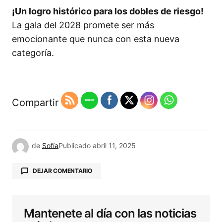
¡Un logro histórico para los dobles de riesgo!
La gala del 2028 promete ser más
emocionante que nunca con esta nueva
categoría.
Compartir
de
Sofía
Publicado
abril 11, 2025
DEJAR COMENTARIO
Mantenete al día con las noticias
Tu dirección de correo electrónico no será