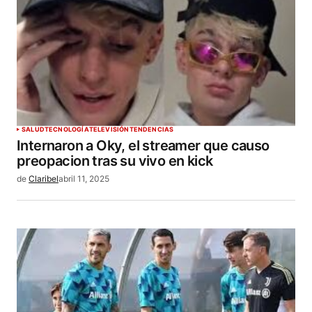
SALUD
TECNOLOGÍA
TELEVISIÓN
TENDENCIAS
Internaron a Oky, el streamer que causo
preopacion tras su vivo en kick
de
Claribel
abril 11, 2025