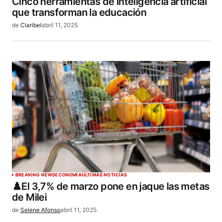
Cinco herramientas de inteligencia artificial
que transforman la educación
de
Claribel
abril 11, 2025
BREAKING NEWS
ECONOMÍA
ÚLTIMAS NOTICIAS
♟️El 3,7% de marzo pone en jaque las metas
de Milei
de
Selene Afonso
abril 11, 2025