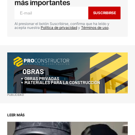
publicada.
Los campos obligatorios están
más importantes
marcados con
*
SUSCRIBIRSE
Comentario
*
Al presionar el botón Suscribirse, confirma que ha leído y
acepta nuestra
Política de privacidad
y
Términos de uso
.
Your Name
*
Your E-mail
*
Guardar mi nombre, correo electrónico y sitio web
PUBLICIDAD
en este navegador para la próxima vez que haga
un comentario.
LEER MÁS
ENVIAR COMENTARIO