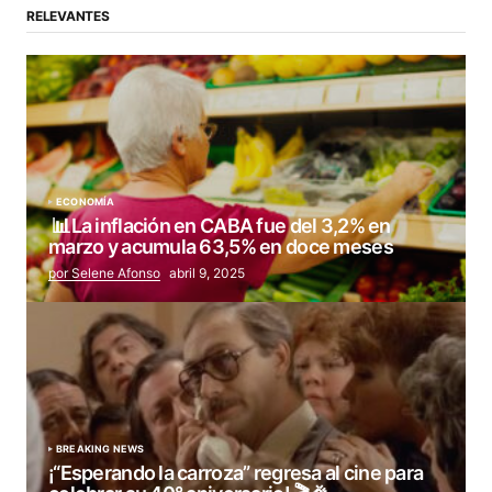
RELEVANTES
ECONOMÍA
📊La inflación en CABA fue del 3,2% en
marzo y acumula 63,5% en doce meses
por Selene Afonso
abril 9, 2025
BREAKING NEWS
¡“Esperando la carroza” regresa al cine para