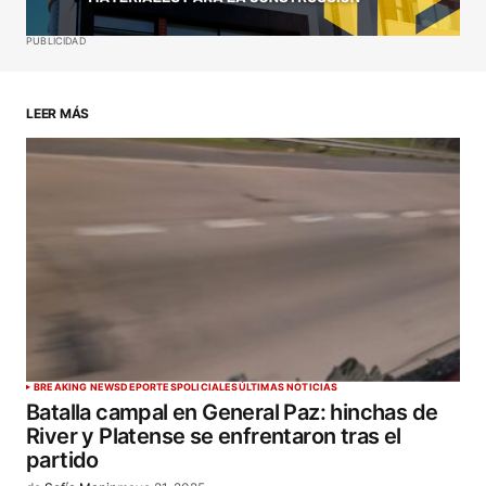
Guardar mi nombre, correo electrónico y sitio web
PUBLICIDAD
en este navegador para la próxima vez que haga
un comentario.
LEER MÁS
ENVIAR COMENTARIO
BREAKING NEWS
DEPORTES
POLICIALES
ÚLTIMAS NOTICIAS
Batalla campal en General Paz: hinchas de
River y Platense se enfrentaron tras el
partido