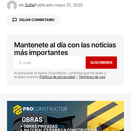
de
Sofía
Publicado
mayo 21, 2025
DEJAR COMENTARIO
Mantenete al día con las noticias
Tu dirección de correo electrónico no será
publicada.
Los campos obligatorios están
más importantes
marcados con
*
SUSCRIBIRSE
Comentario
*
Al presionar el botón Suscribirse, confirma que ha leído y
acepta nuestra
Política de privacidad
y
Términos de uso
.
Your Name
*
Your E-mail
*