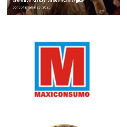
celebrar su 40° aniversario! 🎬🎉
por Sofía
abril 28, 2025