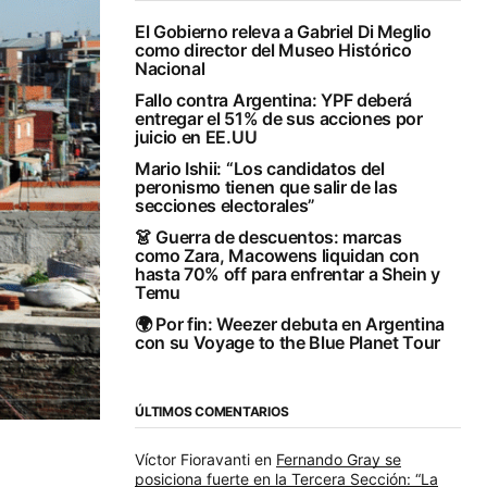
El Gobierno releva a Gabriel Di Meglio
como director del Museo Histórico
Nacional
Fallo contra Argentina: YPF deberá
entregar el 51% de sus acciones por
juicio en EE.UU
Mario Ishii: “Los candidatos del
peronismo tienen que salir de las
secciones electorales”
👗 Guerra de descuentos: marcas
como Zara, Macowens liquidan con
hasta 70% off para enfrentar a Shein y
Temu
🌍 Por fin: Weezer debuta en Argentina
con su Voyage to the Blue Planet Tour
ÚLTIMOS COMENTARIOS
Víctor Fioravanti
en
Fernando Gray se
posiciona fuerte en la Tercera Sección: “La