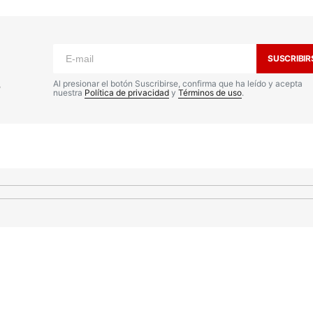
o no será publicada.
Los campos
n
*
SUSCRIBIR
s
Al presionar el botón Suscribirse, confirma que ha leído y acepta
nuestra
Política de privacidad
y
Términos de uso
.
Your E-mail
*
nico y
a
io.