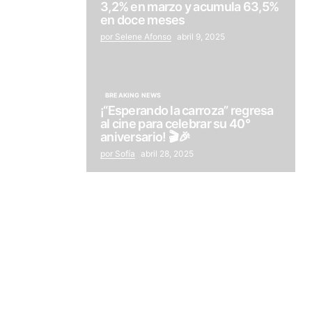
3,2% en marzo y acumula 63,5%
en doce meses
por Selene Afonso
abril 9, 2025
BREAKING NEWS
¡“Esperando la carroza” regresa
al cine para celebrar su 40°
aniversario! 🎬🎉
por Sofía
abril 28, 2025