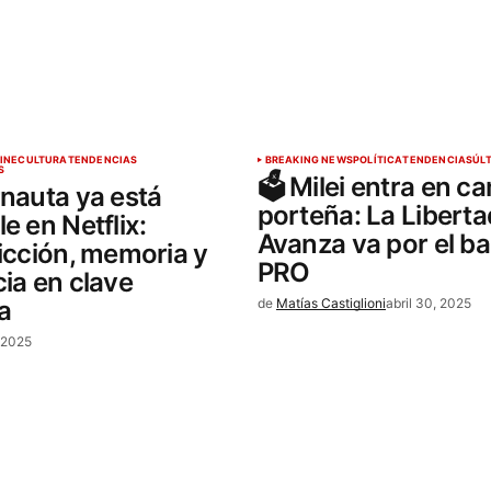
INE
CULTURA
TENDENCIAS
BREAKING NEWS
POLÍTICA
TENDENCIAS
ÚL
S
🗳️ Milei entra en 
ernauta ya está
porteña: La Liberta
e en Netflix:
Avanza va por el ba
ficción, memoria y
PRO
cia en clave
a
de
Matías Castiglioni
abril 30, 2025
, 2025