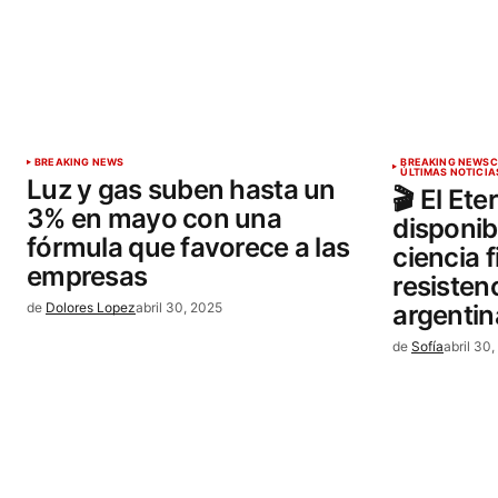
BREAKING NEWS
BREAKING NEWS
C
ÚLTIMAS NOTICIA
Luz y gas suben hasta un
🎬 El Et
3% en mayo con una
disponibl
fórmula que favorece a las
ciencia 
empresas
resisten
de
Dolores Lopez
abril 30, 2025
argentin
de
Sofía
abril 30