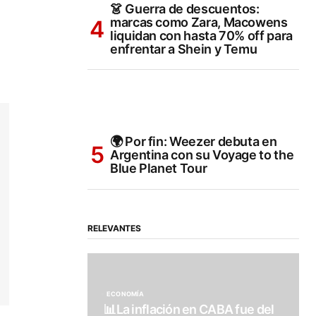
👗 Guerra de descuentos:
marcas como Zara, Macowens
liquidan con hasta 70% off para
enfrentar a Shein y Temu
🌍 Por fin: Weezer debuta en
Argentina con su Voyage to the
Blue Planet Tour
RELEVANTES
ECONOMÍA
📊La inflación en CABA fue del