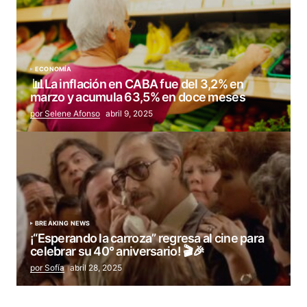
ECONOMÍA
📊La inflación en CABA fue del 3,2% en
marzo y acumula 63,5% en doce meses
por Selene Afonso
abril 9, 2025
BREAKING NEWS
¡“Esperando la carroza” regresa al cine para
celebrar su 40° aniversario! 🎬🎉
por Sofía
abril 28, 2025