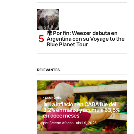
🌍 Por fin: Weezer debuta en
Argentina con su Voyage to the
Blue Planet Tour
RELEVANTES
ECONOMÍA
📊La inflación en CABA fue del
3,2% en marzo y acumula 63,5%
en doce meses
por Selene Afonso
abril 9, 2025