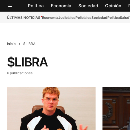
Política
Economía
Sociedad
Opinión
ÚLTIMAS NOTICIAS
Economía
Judiciales
Policiales
Sociedad
Política
Salud
Inicio
$LIBRA
$LIBRA
6 publicaciones