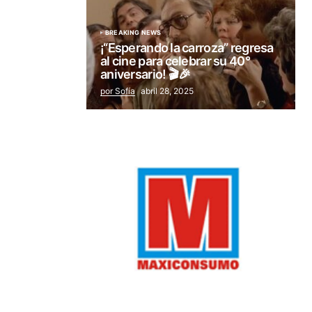
BREAKING NEWS
¡“Esperando la carroza” regresa
al cine para celebrar su 40°
aniversario! 🎬🎉
por Sofía
abril 28, 2025