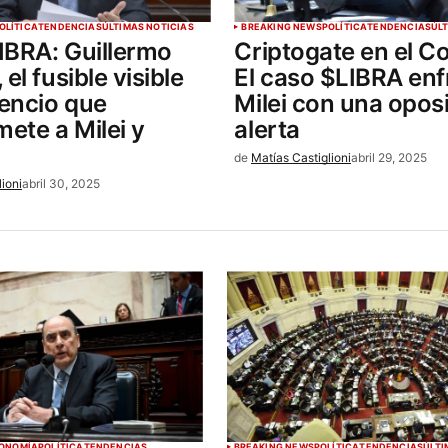
OLÍTICA
TENDENCIAS
ÚLTIMAS NOTICIAS
BREAKING NEWS
POLÍTICA
TENDENCIAS
ÚL
IBRA: Guillermo
Criptogate en el C
el fusible visible
El caso $LIBRA enf
lencio que
Milei con una opos
ete a Milei y
alerta
de
Matías Castiglioni
abril 29, 2025
lioni
abril 30, 2025
ONOMÍA
POLÍTICA
TENDENCIAS
BREAKING NEWS
POLÍTICA
TENDENCIAS
ÚLTI