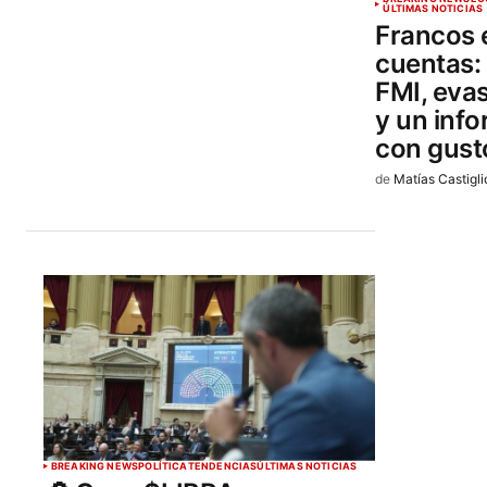
ÚLTIMAS NOTICIAS
Francos e
cuentas: 
FMI, eva
y un inf
con gust
de
Matías Castigli
BREAKING NEWS
POLÍTICA
TENDENCIAS
ÚLTIMAS NOTICIAS