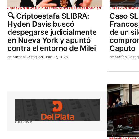
BREAKING NEWS
JUDICIALES
TENDENCIAS
ÚLTIMAS NOTICIAS
BREAKING NEWS
P
🔍 Criptoestafa $LIBRA:
Caso $L
Hyden Davis buscó
Francos, 
despegarse judicialmente
de un si
en Nueva York y apuntó
comprom
contra el entorno de Milei
Caputo
de
Matías Castiglioni
junio 27, 2025
de
Matías Castig
PUBLICIDAD
BREAKING NEWS
EC