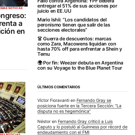
Fallo contra Argentina: YPF deberá
entregar el 51% de sus acciones por
TIMAS NOTICIAS
juicio en EE.UU
ongreso:
Mario Ishii: “Los candidatos del
renta a
peronismo tienen que salir de las
ición en
secciones electorales”
👗 Guerra de descuentos: marcas
como Zara, Macowens liquidan con
hasta 70% off para enfrentar a Shein y
Temu
🌍 Por fin: Weezer debuta en Argentina
con su Voyage to the Blue Planet Tour
ÚLTIMOS COMENTARIOS
Víctor Fioravanti
en
Fernando Gray se
posiciona fuerte en la Tercera Sección: “La
disputa no es hegemónica”
Néstor
en
Fernando Gray criticó a Luis
Caputo y lo postuló al Guinness por récord de
endeudamiento con el FMI
MAS NOTICIAS