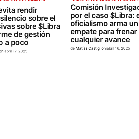
Comisión Investiga
vita rendir
por el caso $Libra: e
silencio sobre el
oficialismo arma un
sivas sobre $Libra
empate para frenar
orme de gestión
cualquier avance
o a poco
de
Matías Castiglioni
abril 16, 2025
oni
abril 17, 2025