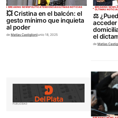
BREAKING NEWS
POLÍTICA
TENDENCIAS
ÚLTIMAS NOTICIAS
BREAKING NEWS
J
ÚLTIMAS NOTICIA
💥 Cristina en el balcón: el
⚖️ ¿Pued
gesto mínimo que inquieta
acceder 
al poder
domicili
de
Matías Castiglioni
junio 18, 2025
el dicta
de
Matías Castig
PUBLICIDAD
BREAKING NEWS
JU