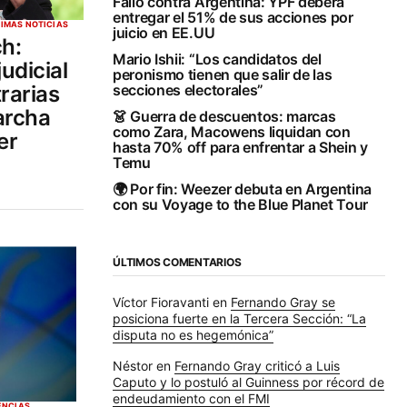
Fallo contra Argentina: YPF deberá
entregar el 51% de sus acciones por
TIMAS NOTICIAS
juicio en EE.UU
ch:
Mario Ishii: “Los candidatos del
udicial
peronismo tienen que salir de las
rarias
secciones electorales”
archa
👗 Guerra de descuentos: marcas
como Zara, Macowens liquidan con
er
hasta 70% off para enfrentar a Shein y
Temu
🌍 Por fin: Weezer debuta en Argentina
con su Voyage to the Blue Planet Tour
ÚLTIMOS COMENTARIOS
Víctor Fioravanti
en
Fernando Gray se
posiciona fuerte en la Tercera Sección: “La
disputa no es hegemónica”
Néstor
en
Fernando Gray criticó a Luis
Caputo y lo postuló al Guinness por récord de
endeudamiento con el FMI
ENCIAS