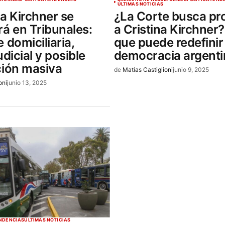
ÚLTIMAS NOTICIAS
na Kirchner se
¿La Corte busca pro
rá en Tribunales:
a Cristina Kirchner? 
 domiciliaria,
que puede redefinir 
udicial y posible
democracia argenti
ción masiva
de
Matías Castiglioni
junio 9, 2025
oni
junio 13, 2025
NDENCIAS
ÚLTIMAS NOTICIAS