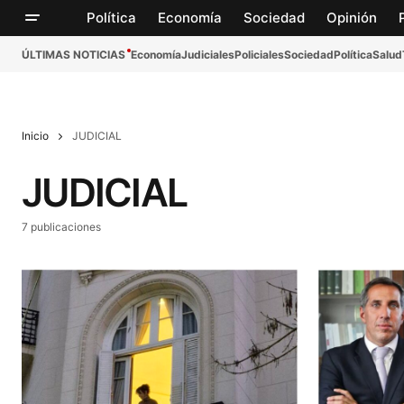
Política
Economía
Sociedad
Opinión
ÚLTIMAS NOTICIAS
Economía
Judiciales
Policiales
Sociedad
Política
Salud
Inicio
JUDICIAL
JUDICIAL
7 publicaciones