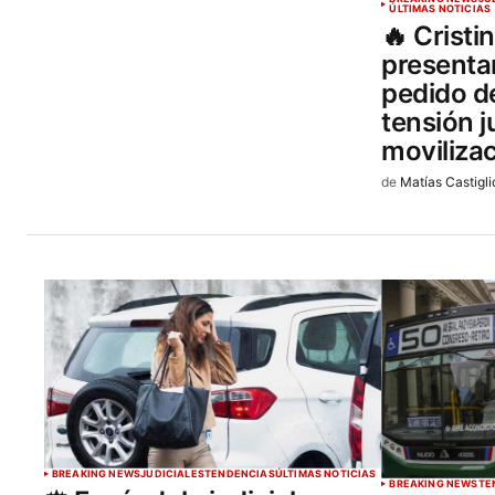
ÚLTIMAS NOTICIAS
🔥 Cristi
presenta
pedido de
tensión j
moviliza
de
Matías Castigli
BREAKING NEWS
JUDICIALES
TENDENCIAS
ÚLTIMAS NOTICIAS
BREAKING NEWS
TE