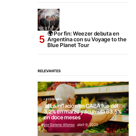
🌍 Por fin: Weezer debuta en
Argentina con su Voyage to the
Blue Planet Tour
RELEVANTES
ECONOMÍA
📊La inflación en CABA fue del
3,2% en marzo y acumula 63,5%
en doce meses
por Selene Afonso
abril 9, 2025