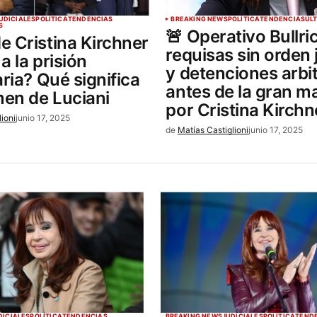
UDICIALES
POLÍTICA
TENDENCIAS
BREAKING NEWS
POLÍTICA
TENDENCIAS
ÚL
S
🚨 Operativo Bullri
e Cristina Kirchner
requisas sin orden j
a la prisión
y detenciones arbit
aria? Qué significa
antes de la gran m
men de Luciani
por Cristina Kirchn
lioni
junio 17, 2025
de
Matías Castiglioni
junio 17, 2025
DICIALES
POLÍTICA
TENDENCIAS
BREAKING NEWS
JUDICIALES
POLÍTICA
TEND