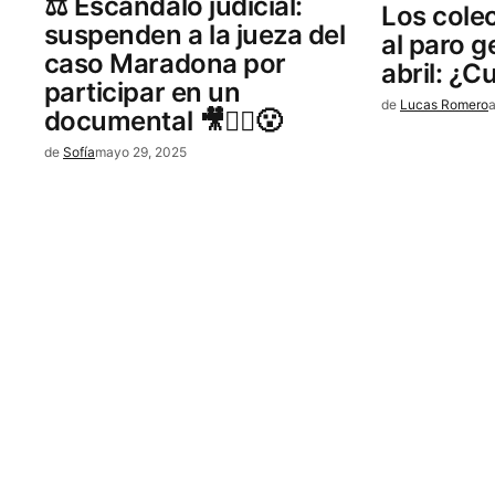
⚖️ Escándalo judicial:
Los colec
suspenden a la jueza del
al paro g
caso Maradona por
abril: ¿C
participar en un
de
Lucas Romero
a
documental 🎥👩‍⚖️😮
de
Sofía
mayo 29, 2025