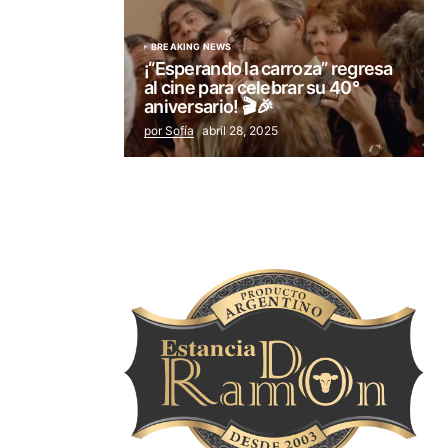
BREAKING NEWS
¡“Esperando la carroza” regresa
al cine para celebrar su 40°
aniversario! 🎬🎉
por Sofía
abril 28, 2025