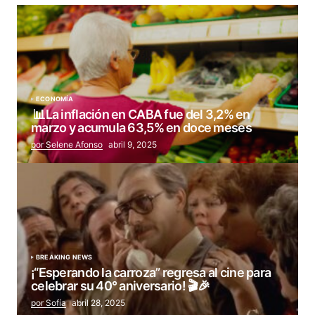
ECONOMÍA
📊La inflación en CABA fue del 3,2% en
marzo y acumula 63,5% en doce meses
por Selene Afonso
abril 9, 2025
BREAKING NEWS
¡“Esperando la carroza” regresa al cine para
celebrar su 40° aniversario! 🎬🎉
por Sofía
abril 28, 2025