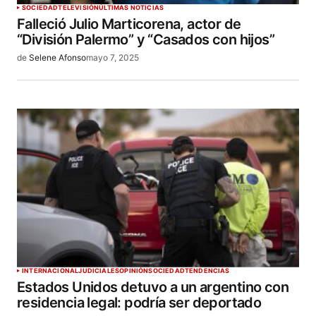
SOCIEDAD
TELEVISIÓN
ÚLTIMAS NOTICIAS
Falleció Julio Marticorena, actor de
“División Palermo” y “Casados con hijos”
de
Selene Afonso
mayo 7, 2025
INTERNACIONAL
JUDICIALES
OPINIÓN
SOCIEDAD
TENDENCIAS
Estados Unidos detuvo a un argentino con
residencia legal: podría ser deportado