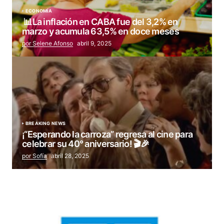
ECONOMÍA
📊La inflación en CABA fue del 3,2% en
marzo y acumula 63,5% en doce meses
por Selene Afonso
abril 9, 2025
BREAKING NEWS
¡“Esperando la carroza” regresa al cine para
celebrar su 40° aniversario! 🎬🎉
por Sofía
abril 28, 2025