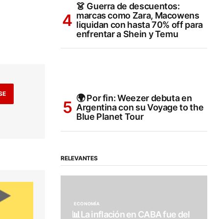
👗 Guerra de descuentos:
marcas como Zara, Macowens
liquidan con hasta 70% off para
enfrentar a Shein y Temu
SE
🌍 Por fin: Weezer debuta en
Argentina con su Voyage to the
Blue Planet Tour
RELEVANTES
ECONOMÍA
📊La inflación en CABA fue del