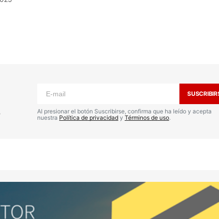
o no será publicada.
Los campos
n
*
SUSCRIBIR
s
Al presionar el botón Suscribirse, confirma que ha leído y acepta
nuestra
Política de privacidad
y
Términos de uso
.
Your E-mail
*
nico y
a
io.