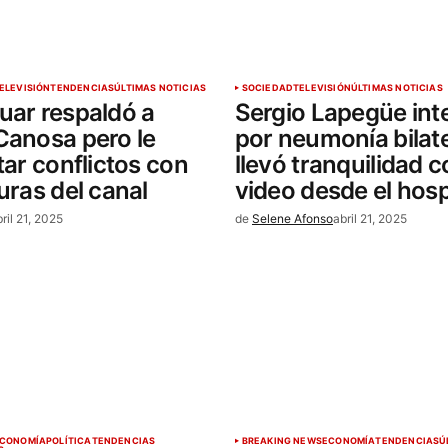
ELEVISIÓN
TENDENCIAS
ÚLTIMAS NOTICIAS
SOCIEDAD
TELEVISIÓN
ÚLTIMAS NOTICIAS
uar respaldó a
Sergio Lapegüe int
Canosa pero le
por neumonía bilate
tar conflictos con
llevó tranquilidad 
guras del canal
video desde el hosp
ril 21, 2025
de
Selene Afonso
abril 21, 2025
CONOMÍA
POLÍTICA
TENDENCIAS
BREAKING NEWS
ECONOMÍA
TENDENCIAS
Ú