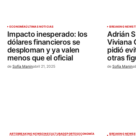
ECONOMÍA
ÚLTIMAS NOTICIAS
BREAKING NEWS
T
Impacto inesperado: los
Adrián S
dólares financieros se
Viviana 
desploman y ya valen
pidió evi
menos que el oficial
otras fi
de
Sofía Manin
abril 21, 2025
de
Sofía Manin
ab
ARTE
BREAKING NEWS
CINE
CULTURA
DEPORTES
ECONOMÍA
BREAKING NEWS
E