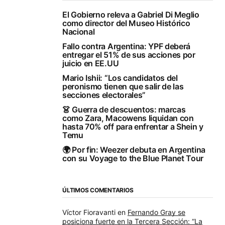
El Gobierno releva a Gabriel Di Meglio
como director del Museo Histórico
Nacional
Fallo contra Argentina: YPF deberá
entregar el 51% de sus acciones por
juicio en EE.UU
Mario Ishii: “Los candidatos del
peronismo tienen que salir de las
secciones electorales”
👗 Guerra de descuentos: marcas
como Zara, Macowens liquidan con
hasta 70% off para enfrentar a Shein y
Temu
🌍 Por fin: Weezer debuta en Argentina
con su Voyage to the Blue Planet Tour
ÚLTIMOS COMENTARIOS
Víctor Fioravanti
en
Fernando Gray se
posiciona fuerte en la Tercera Sección: “La