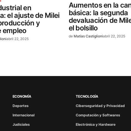
S
Aumentos en la ca
dustrial en
básica: la segunda
: el ajuste de Milei
devaluación de Mile
 producción y
el bolsillo
e empleo
de
Matías Castiglioni
abril 22, 2025
lioni
abril 22, 2025
ECONOMÍA
TECNOLOGÍA
Deportes
Ciberseguridad y Privacidad
Internacional
Computación y Softwares
Judiciales
Electrónica y Hardware