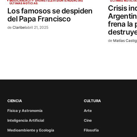
MÚSICA
REALITY SHOWS
TELEVISIÓN
TENDENCIAS
ÚLTIMAS NOTICIA
ÚLTIMAS NOTICIAS
Crisis in
Los famosos se despiden
Argentina
del Papa Francisco
frena la
de
Claribel
abril 21, 2025
destruy
de
Matías Castig
CIENCIA
CULTURA
Física y Astronomía
Arte
Inteligencia Artificial
Cine
Medioambiente y Ecología
Filosofía