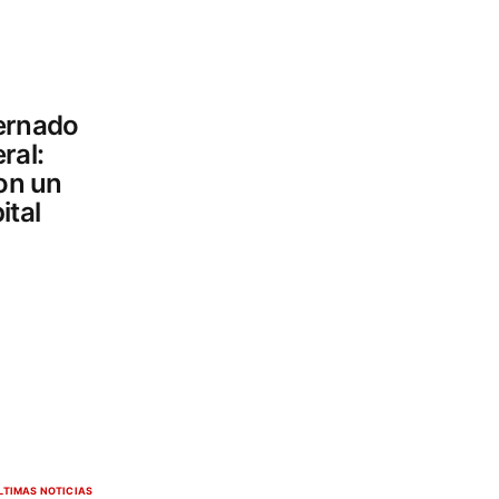
ernado
ral:
con un
ital
LTIMAS NOTICIAS