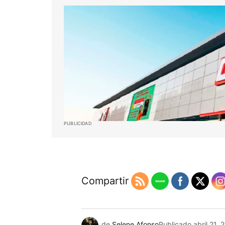
PUBLICIDAD
Compartir
de
Selene Afonso
Publicado
abril 21, 