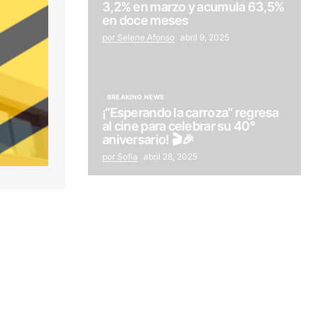
3,2% en marzo y acumula 63,5%
en doce meses
por Selene Afonso
abril 9, 2025
BREAKING NEWS
¡“Esperando la carroza” regresa
al cine para celebrar su 40°
aniversario! 🎬🎉
por Sofía
abril 28, 2025