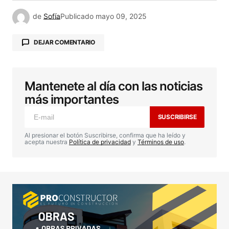
de
Sofía
Publicado
mayo 09, 2025
DEJAR COMENTARIO
Mantenete al día con las noticias
Tu dirección de correo electrónico no será
publicada.
Los campos obligatorios están
más importantes
marcados con
*
SUSCRIBIRSE
Comentario
*
Al presionar el botón Suscribirse, confirma que ha leído y
acepta nuestra
Política de privacidad
y
Términos de uso
.
Your Name
*