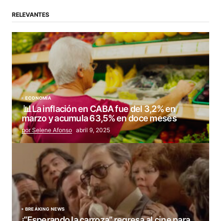
RELEVANTES
ECONOMÍA
📊La inflación en CABA fue del 3,2% en
marzo y acumula 63,5% en doce meses
por Selene Afonso
abril 9, 2025
BREAKING NEWS
¡“Esperando la carroza” regresa al cine para