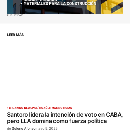
Your E-mail
*
Guardar mi nombre, correo electrónico y sitio web
PUBLICIDAD
en este navegador para la próxima vez que haga
un comentario.
LEER MÁS
ENVIAR COMENTARIO
BREAKING NEWS
POLÍTICA
ÚLTIMAS NOTICIAS
Santoro lidera la intención de voto en CABA,
pero LLA domina como fuerza política
de
Selene Afonso
mayo 9, 2025