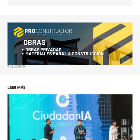
Your Name
*
Your E-mail
*
Guardar mi nombre, correo electrónico y sitio web
PUBLICIDAD
en este navegador para la próxima vez que haga
un comentario.
LEER MÁS
ENVIAR COMENTARIO