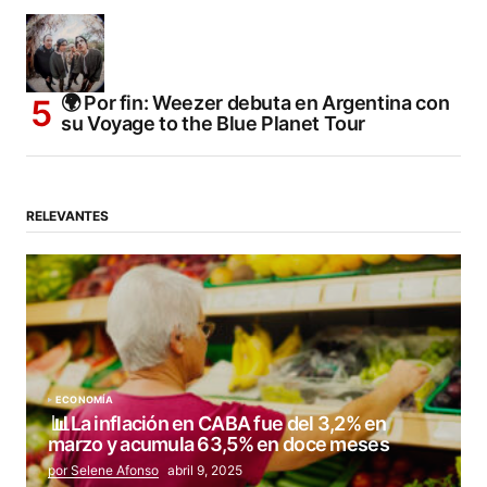
🌍 Por fin: Weezer debuta en Argentina con
su Voyage to the Blue Planet Tour
RELEVANTES
ECONOMÍA
📊La inflación en CABA fue del 3,2% en
marzo y acumula 63,5% en doce meses
por Selene Afonso
abril 9, 2025