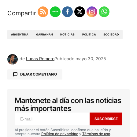
Compartir
ARGENTINA
GARRAHAN
NOTICIAS
POLITICA
SOCIEDAD
de
Lucas Romero
Publicado
mayo 30, 2025
DEJAR COMENTARIO
Mantenete al día con las noticias
Tu dirección de correo electrónico no será
publicada.
Los campos obligatorios están
más importantes
marcados con
*
SUSCRIBIRSE
Comentario
*
Al presionar el botón Suscribirse, confirma que ha leído y
acepta nuestra
Política de privacidad
y
Términos de uso
.