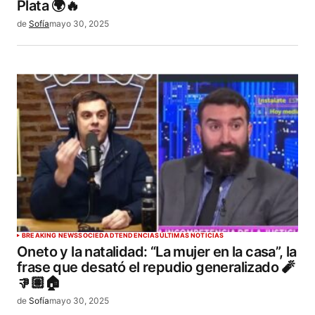
Plata 🌍🔥
de
Sofía
mayo 30, 2025
BREAKING NEWS
SOCIEDAD
TENDENCIAS
ÚLTIMAS NOTICIAS
Oneto y la natalidad: “La mujer en la casa”, la
frase que desató el repudio generalizado 🧨
👎🏽🏠
de
Sofía
mayo 30, 2025