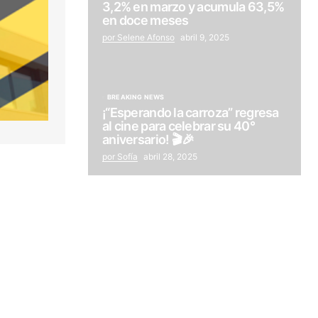
3,2% en marzo y acumula 63,5%
en doce meses
por Selene Afonso
abril 9, 2025
BREAKING NEWS
¡“Esperando la carroza” regresa
al cine para celebrar su 40°
aniversario! 🎬🎉
por Sofía
abril 28, 2025