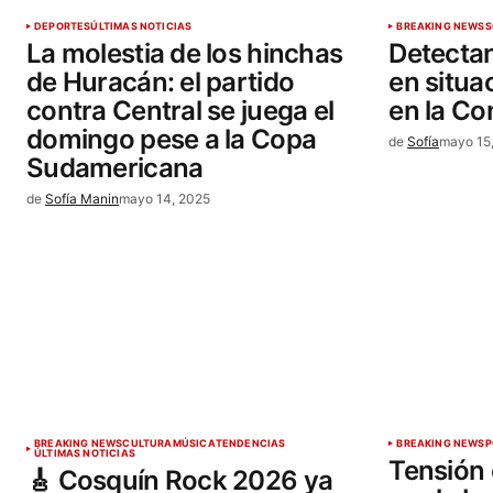
DEPORTES
ÚLTIMAS NOTICIAS
BREAKING NEWS
S
La molestia de los hinchas
Detecta
de Huracán: el partido
en situac
contra Central se juega el
en la C
domingo pese a la Copa
de
Sofía
mayo 15
Sudamericana
de
Sofía Manin
mayo 14, 2025
BREAKING NEWS
CULTURA
MÚSICA
TENDENCIAS
BREAKING NEWS
P
ÚLTIMAS NOTICIAS
Tensión 
🎸 Cosquín Rock 2026 ya