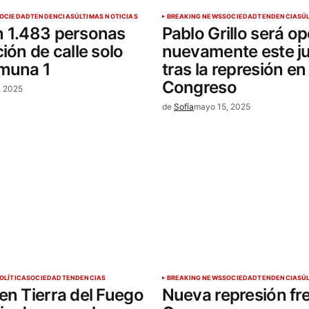
OCIEDAD
TENDENCIAS
ÚLTIMAS NOTICIAS
BREAKING NEWS
SOCIEDAD
TENDENCIAS
Ú
n 1.483 personas
Pablo Grillo será o
ión de calle solo
nuevamente este j
omuna 1
tras la represión en 
Congreso
, 2025
de
Sofía
mayo 15, 2025
OLÍTICA
SOCIEDAD
TENDENCIAS
BREAKING NEWS
SOCIEDAD
TENDENCIAS
Ú
en Tierra del Fuego
Nueva represión fre