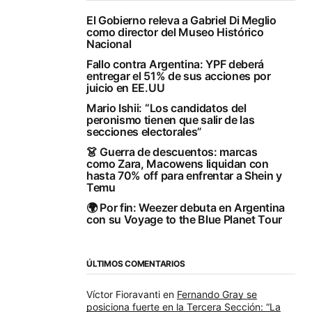
El Gobierno releva a Gabriel Di Meglio
como director del Museo Histórico
Nacional
Fallo contra Argentina: YPF deberá
entregar el 51% de sus acciones por
juicio en EE.UU
Mario Ishii: “Los candidatos del
peronismo tienen que salir de las
secciones electorales”
👗 Guerra de descuentos: marcas
como Zara, Macowens liquidan con
hasta 70% off para enfrentar a Shein y
Temu
🌍 Por fin: Weezer debuta en Argentina
con su Voyage to the Blue Planet Tour
ÚLTIMOS COMENTARIOS
Víctor Fioravanti
en
Fernando Gray se
posiciona fuerte en la Tercera Sección: “La