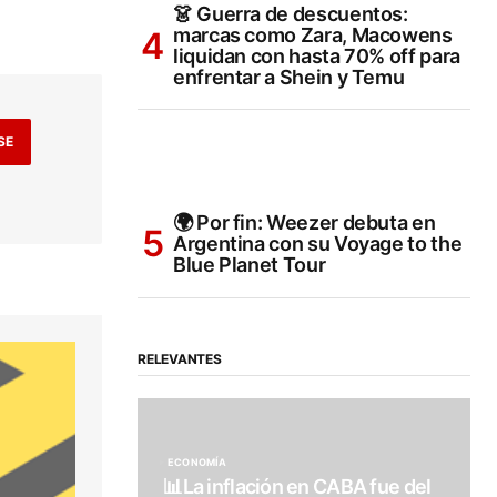
👗 Guerra de descuentos:
marcas como Zara, Macowens
liquidan con hasta 70% off para
enfrentar a Shein y Temu
SE
🌍 Por fin: Weezer debuta en
Argentina con su Voyage to the
Blue Planet Tour
RELEVANTES
ECONOMÍA
📊La inflación en CABA fue del