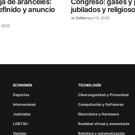
aja de aranceles:
Congreso: gases y 
efinido y anuncio
jubilados y religios
de
Sofía
mayo 15, 2025
, 2025
ECONOMÍA
TECNOLOGÍA
Deportes
Ciberseguridad y Privacidad
Internacional
Computación y Softwares
Judiciales
Electrónica y Hardware
LGBTQI+
Realidad virtual y aumentada
Opinión
Robótica y automatización