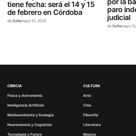
por la b
tiene fecha: será el 14 y 15
paro ind
de febrero en Córdoba
judicial
de
Sofía
mayo 15, 2025
de
Sofía
mayo 15
CIENCIA
CULTURA
Física y Astronomía
Arte
Inteligencia Artificial
Cine
Medioambiente y Ecología
Filosofía
Neurociencia y Cognición
Literatura
Tecnología y Futuro
Música