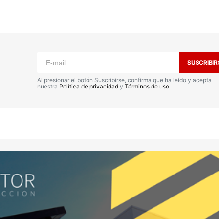
o no será publicada.
Los campos
n
*
SUSCRIBIR
s
Al presionar el botón Suscribirse, confirma que ha leído y acepta
nuestra
Política de privacidad
y
Términos de uso
.
Your E-mail
*
nico y
a
io.