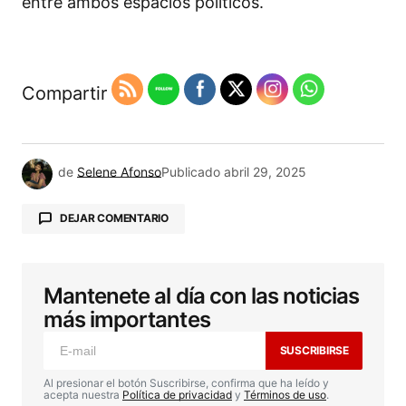
entre ambos espacios políticos.
Compartir
de
Selene Afonso
Publicado
abril 29, 2025
DEJAR COMENTARIO
Mantenete al día con las noticias
Tu dirección de correo electrónico no será
publicada.
Los campos obligatorios están
más importantes
marcados con
*
SUSCRIBIRSE
Comentario
*
Al presionar el botón Suscribirse, confirma que ha leído y
acepta nuestra
Política de privacidad
y
Términos de uso
.