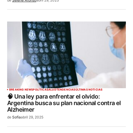
de
Selene Afonso
abril 29, 2025
BREAKING NEWS
POLÍTICA
SALUD
TENDENCIAS
ÚLTIMAS NOTICIAS
🧠 Una ley para enfrentar el olvido:
Argentina busca su plan nacional contra el
Alzheimer
de
Sofía
abril 29, 2025