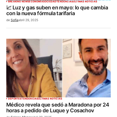
BREAKING NEWS
ECONOMÍA
SOCIEDAD
TENDENCIAS
ÚLTIMAS NOTICIAS
📈 Luz y gas suben en mayo: lo que cambia
con la nueva fórmula tarifaria
de
Sofía
abril 29, 2025
DEPORTES
TENDENCIAS
ÚLTIMAS NOTICIAS
Médico revela que sedó a Maradona por 24
horas a pedido de Luque y Cosachov