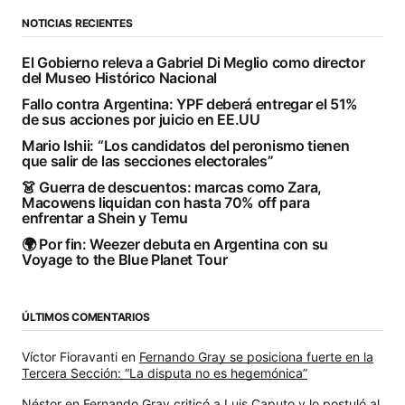
NOTICIAS RECIENTES
El Gobierno releva a Gabriel Di Meglio como director
del Museo Histórico Nacional
Fallo contra Argentina: YPF deberá entregar el 51%
de sus acciones por juicio en EE.UU
Mario Ishii: “Los candidatos del peronismo tienen
que salir de las secciones electorales”
👗 Guerra de descuentos: marcas como Zara,
Macowens liquidan con hasta 70% off para
enfrentar a Shein y Temu
🌍 Por fin: Weezer debuta en Argentina con su
Voyage to the Blue Planet Tour
ÚLTIMOS COMENTARIOS
Víctor Fioravanti
en
Fernando Gray se posiciona fuerte en la
Tercera Sección: “La disputa no es hegemónica”
Néstor
en
Fernando Gray criticó a Luis Caputo y lo postuló al