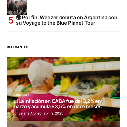
🌍 Por fin: Weezer debuta en Argentina con
su Voyage to the Blue Planet Tour
RELEVANTES
ECONOMÍA
📊La inflación en CABA fue del 3,2% en
marzo y acumula 63,5% en doce meses
por Selene Afonso
abril 9, 2025