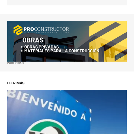
Your Name
*
Your E-mail
*
Guardar mi nombre, correo electrónico y sitio web
PUBLICIDAD
en este navegador para la próxima vez que haga
un comentario.
LEER MÁS
ENVIAR COMENTARIO