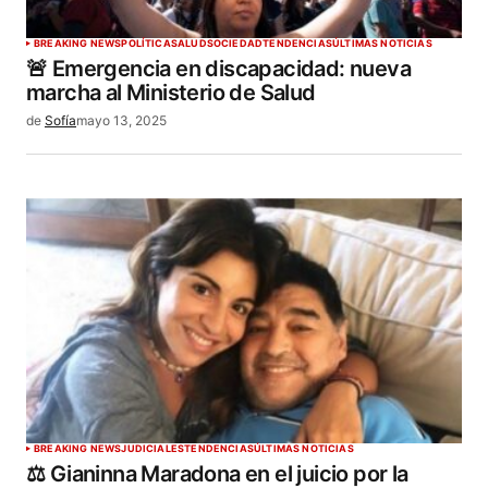
BREAKING NEWS
POLÍTICA
SALUD
SOCIEDAD
TENDENCIAS
ÚLTIMAS NOTICIAS
🚨 Emergencia en discapacidad: nueva
marcha al Ministerio de Salud
de
Sofía
mayo 13, 2025
BREAKING NEWS
JUDICIALES
TENDENCIAS
ÚLTIMAS NOTICIAS
⚖️ Gianinna Maradona en el juicio por la