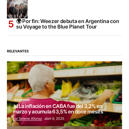
🌍 Por fin: Weezer debuta en Argentina con
su Voyage to the Blue Planet Tour
RELEVANTES
ECONOMÍA
📊La inflación en CABA fue del 3,2% en
marzo y acumula 63,5% en doce meses
por Selene Afonso
abril 9, 2025