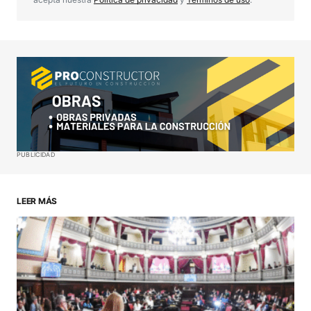
Your Name
*
Your E-mail
*
Guardar mi nombre, correo electrónico y sitio web
PUBLICIDAD
en este navegador para la próxima vez que haga
un comentario.
LEER MÁS
ENVIAR COMENTARIO