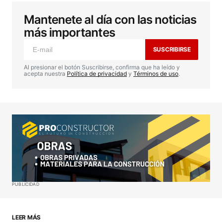
Mantenete al día con las noticias
Tu dirección de correo electrónico no será
publicada.
Los campos obligatorios están
más importantes
marcados con
*
SUSCRIBIRSE
Comentario
*
Al presionar el botón Suscribirse, confirma que ha leído y
acepta nuestra
Política de privacidad
y
Términos de uso
.
Your Name
*
Your E-mail
*
Guardar mi nombre, correo electrónico y sitio web
PUBLICIDAD
en este navegador para la próxima vez que haga
un comentario.
LEER MÁS