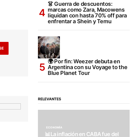
👗 Guerra de descuentos:
marcas como Zara, Macowens
liquidan con hasta 70% off para
enfrentar a Shein y Temu
SE
🌍 Por fin: Weezer debuta en
Argentina con su Voyage to the
Blue Planet Tour
RELEVANTES
ECONOMÍA
📊La inflación en CABA fue del