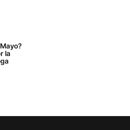
e Mayo?
r la
ega