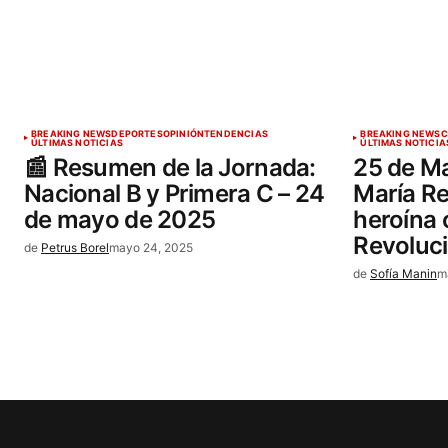
BREAKING NEWS
DEPORTES
OPINIÓN
TENDENCIAS
BREAKING NEWS
C
ÚLTIMAS NOTICIAS
ÚLTIMAS NOTICIA
📰 Resumen de la Jornada:
25 de Ma
Nacional B y Primera C – 24
María Re
de mayo de 2025
heroína 
Revoluc
de
Petrus Borel
mayo 24, 2025
de
Sofía Manin
m