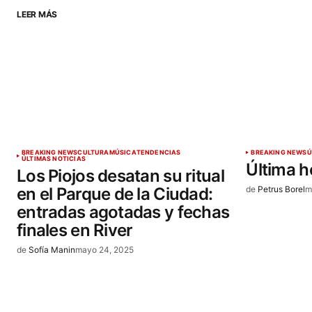
ENVIAR COMENTARIO
LEER MÁS
BREAKING NEWS
CULTURA
MÚSICA
TENDENCIAS
BREAKING NEWS
Ú
ÚLTIMAS NOTICIAS
Última ho
Los Piojos desatan su ritual
en el Parque de la Ciudad:
de
Petrus Borel
m
entradas agotadas y fechas
finales en River
de
Sofía Manin
mayo 24, 2025