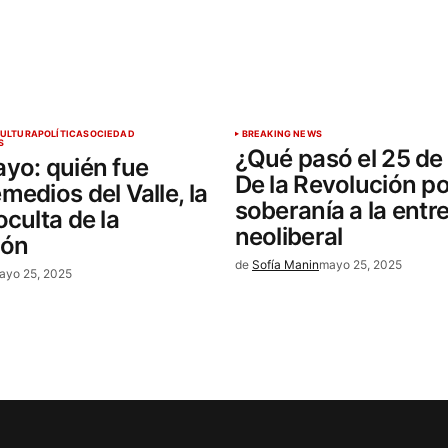
ULTURA
POLÍTICA
SOCIEDAD
BREAKING NEWS
S
¿Qué pasó el 25 d
yo: quién fue
De la Revolución po
medios del Valle, la
soberanía a la entr
oculta de la
neoliberal
ión
de
Sofía Manin
mayo 25, 2025
ayo 25, 2025