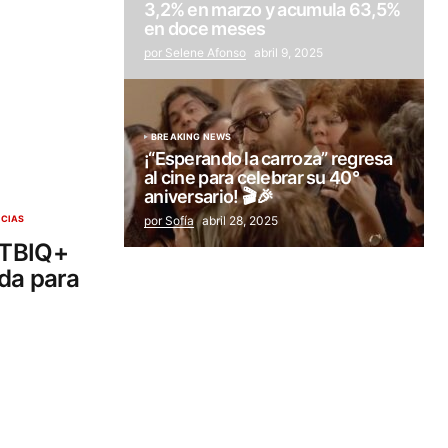
3,2% en marzo y acumula 63,5%
en doce meses
por Selene Afonso
abril 9, 2025
BREAKING NEWS
¡“Esperando la carroza” regresa
al cine para celebrar su 40°
aniversario! 🎬🎉
por Sofía
abril 28, 2025
CIAS
GTBIQ+
da para