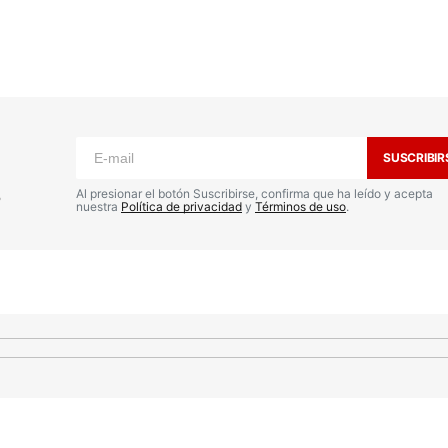
o no será publicada.
Los campos
n
*
SUSCRIBIR
s
Al presionar el botón Suscribirse, confirma que ha leído y acepta
nuestra
Política de privacidad
y
Términos de uso
.
Your E-mail
*
nico y
a
io.