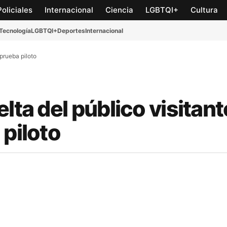
Policiales
Internacional
Ciencia
LGBTQI+
Cultura
Tecnología
LGBTQI+
Deportes
Internacional
 prueba piloto
lta del público visitante
 piloto