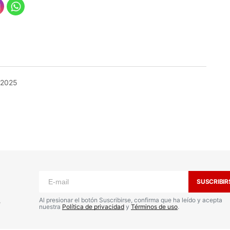
 2025
o no será publicada.
Los campos
n
*
SUSCRIBIR
s
Al presionar el botón Suscribirse, confirma que ha leído y acepta
nuestra
Política de privacidad
y
Términos de uso
.