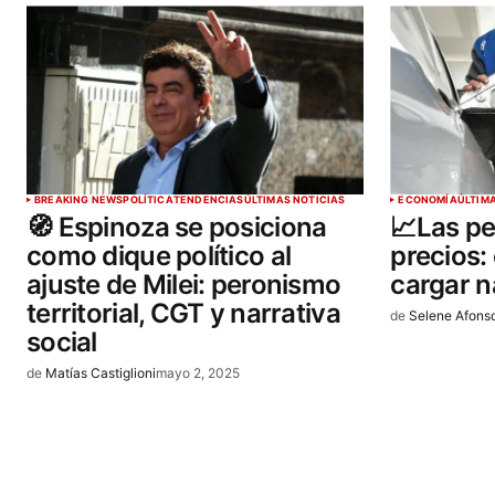
BREAKING NEWS
POLÍTICA
TENDENCIAS
ÚLTIMAS NOTICIAS
ECONOMÍA
ÚLTIM
🧭 Espinoza se posiciona
📈Las pe
como dique político al
precios:
ajuste de Milei: peronismo
cargar n
territorial, CGT y narrativa
de
Selene Afons
social
de
Matías Castiglioni
mayo 2, 2025