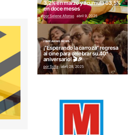
3,2% en marzo y acumula 63,5%
en doce meses
por Selene Afonso
abril 9, 2025
BREAKING NEWS
¡“Esperando la carroza” regresa
al cine para celebrar su 40°
aniversario! 🎬🎉
por Sofía
abril 28, 2025