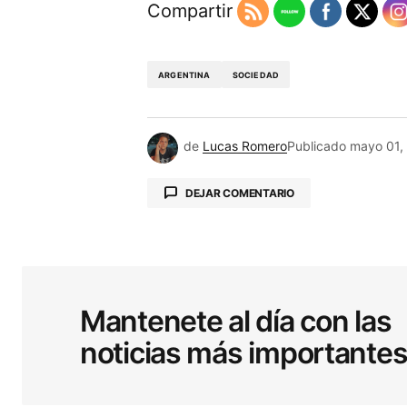
Compartir
ARGENTINA
SOCIEDAD
de
Lucas Romero
Publicado
mayo 01,
DEJAR COMENTARIO
Tu dirección de correo electrónic
obligatorios están marcados co
Mantenete al día con las
noticias más importante
Comentario
*