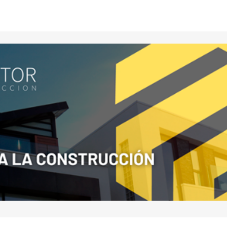
Your E-mail
*
nico y
a
io.