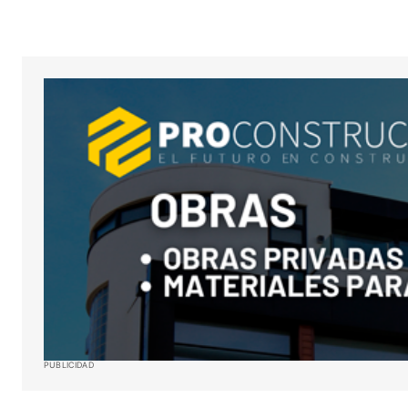
Your Name
*
Guardar mi nombre, correo electró
sitio web en este navegador para l
próxima vez que haga un comentar
ENVIAR COMENTARIO
PUBLICIDAD