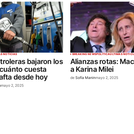
AS NOTICIAS
BREAKING NEWS
POLÍTICA
ÚLTIMAS NOTICI
troleras bajaron los
Alianzas rotas: Mac
 cuánto cuesta
a Karina Milei
afta desde hoy
de
Sofía Manin
mayo 2, 2025
o
mayo 2, 2025