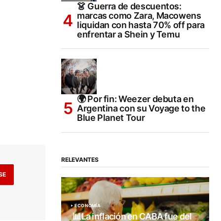
👗 Guerra de descuentos:
marcas como Zara, Macowens
liquidan con hasta 70% off para
enfrentar a Shein y Temu
🌍 Por fin: Weezer debuta en
Argentina con su Voyage to the
Blue Planet Tour
RELEVANTES
SE
ECONOMÍA
📊La inflación en CABA fue del