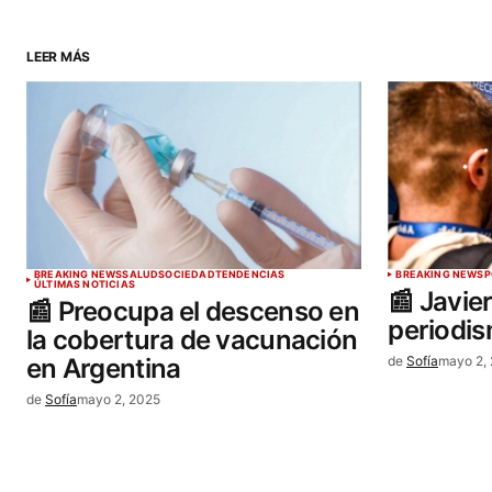
LEER MÁS
BREAKING NEWS
SALUD
SOCIEDAD
TENDENCIAS
BREAKING NEWS
P
ÚLTIMAS NOTICIAS
📰 Javier
📰 Preocupa el descenso en
periodi
la cobertura de vacunación
en Argentina
de
Sofía
mayo 2,
de
Sofía
mayo 2, 2025