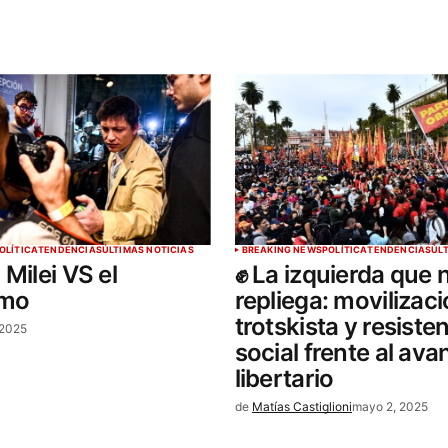
OLÍTICA
TENDENCIAS
ÚLTIMAS NOTICIAS
BREAKING NEWS
POLÍTICA
TENDENCIAS
ÚL
 Milei VS el
✊ La izquierda que 
smo
repliega: movilizac
trotskista y resiste
 2025
social frente al ava
libertario
de
Matías Castiglioni
mayo 2, 2025