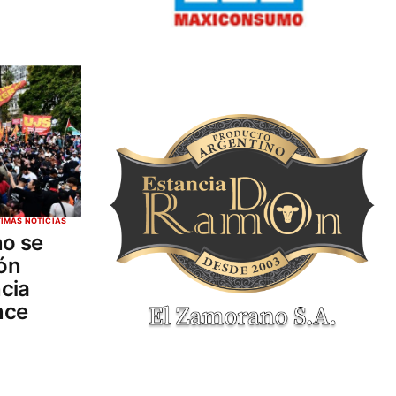
TIMAS NOTICIAS
no se
ión
ncia
nce