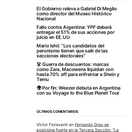
El Gobierno releva a Gabriel Di Meglio
como director del Museo Histórico
Nacional
Fallo contra Argentina: YPF deberá
entregar el 51% de sus acciones por
juicio en EE.UU
Mario Ishii: “Los candidatos del
peronismo tienen que salir de las
secciones electorales”
👗 Guerra de descuentos: marcas
como Zara, Macowens liquidan con
hasta 70% off para enfrentar a Shein y
Temu
🌍 Por fin: Weezer debuta en Argentina
con su Voyage to the Blue Planet Tour
ÚLTIMOS COMENTARIOS
Víctor Fioravanti
en
Fernando Gray se
posiciona fuerte en la Tercera Sección: “La