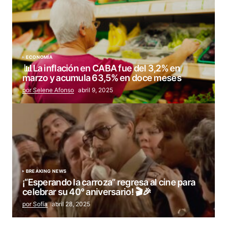
ECONOMÍA
📊La inflación en CABA fue del 3,2% en
marzo y acumula 63,5% en doce meses
por Selene Afonso
abril 9, 2025
BREAKING NEWS
¡“Esperando la carroza” regresa al cine para
celebrar su 40° aniversario! 🎬🎉
por Sofía
abril 28, 2025