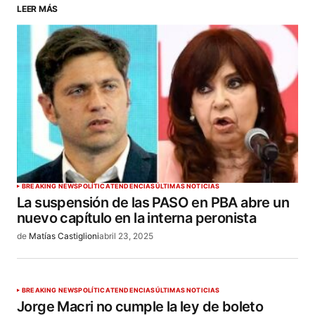
LEER MÁS
ENVIAR COMENTARIO
BREAKING NEWS
POLÍTICA
TENDENCIAS
ÚLTIMAS NOTICIAS
La suspensión de las PASO en PBA abre un
nuevo capítulo en la interna peronista
de
Matías Castiglioni
abril 23, 2025
BREAKING NEWS
POLÍTICA
TENDENCIAS
ÚLTIMAS NOTICIAS
Jorge Macri no cumple la ley de boleto