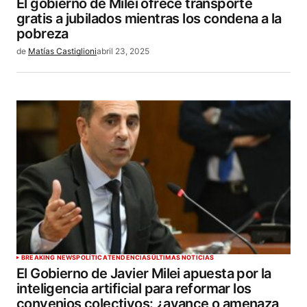
El gobierno de Milei ofrece transporte
gratis a jubilados mientras los condena a la
pobreza
de
Matías Castiglioni
abril 23, 2025
BREAKING NEWS
POLÍTICA
TENDENCIAS
ÚLTIMAS NOTICIAS
El Gobierno de Javier Milei apuesta por la
inteligencia artificial para reformar los
convenios colectivos: ¿avance o amenaza