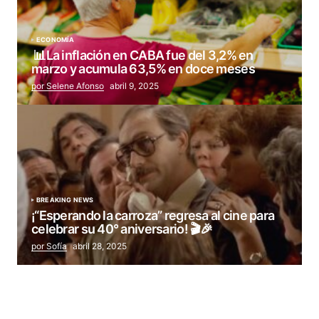
ECONOMÍA
📊La inflación en CABA fue del 3,2% en
marzo y acumula 63,5% en doce meses
por Selene Afonso
abril 9, 2025
BREAKING NEWS
¡“Esperando la carroza” regresa al cine para
celebrar su 40° aniversario! 🎬🎉
por Sofía
abril 28, 2025