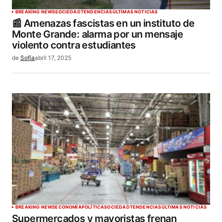
BREAKING NEWS
SOCIEDAD
TENDENCIAS
ÚLTIMAS NOTICIAS
📰 Amenazas fascistas en un instituto de
Monte Grande: alarma por un mensaje
violento contra estudiantes
de
Sofía
abril 17, 2025
BREAKING NEWS
ECONOMÍA
POLÍTICA
SOCIEDAD
TENDENCIAS
ÚLTIMAS NOTICIAS
Supermercados y mayoristas frenan