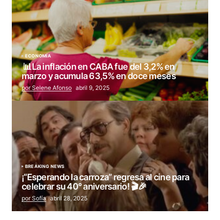
ECONOMÍA
📊La inflación en CABA fue del 3,2% en
marzo y acumula 63,5% en doce meses
por Selene Afonso
abril 9, 2025
BREAKING NEWS
¡“Esperando la carroza” regresa al cine para
celebrar su 40° aniversario! 🎬🎉
por Sofía
abril 28, 2025