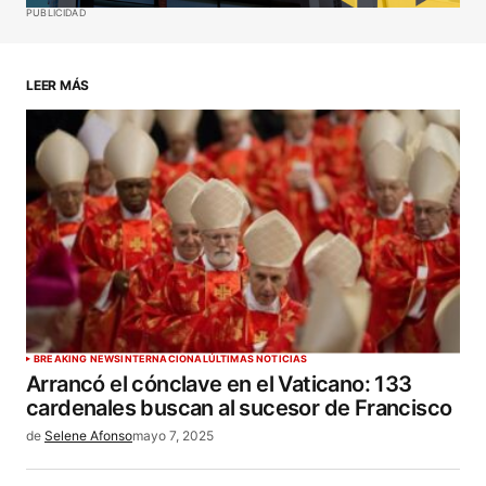
Guardar mi nombre, correo electrónico y sitio web
PUBLICIDAD
en este navegador para la próxima vez que haga
un comentario.
LEER MÁS
ENVIAR COMENTARIO
BREAKING NEWS
INTERNACIONAL
ÚLTIMAS NOTICIAS
Arrancó el cónclave en el Vaticano: 133
cardenales buscan al sucesor de Francisco
de
Selene Afonso
mayo 7, 2025