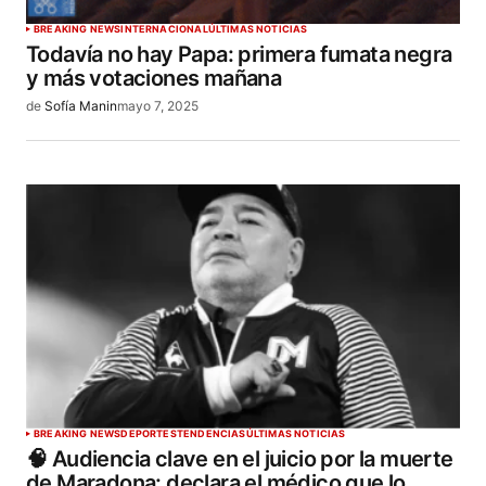
BREAKING NEWS
INTERNACIONAL
ÚLTIMAS NOTICIAS
Todavía no hay Papa: primera fumata negra
y más votaciones mañana
de
Sofía Manin
mayo 7, 2025
BREAKING NEWS
DEPORTES
TENDENCIAS
ÚLTIMAS NOTICIAS
🧠 Audiencia clave en el juicio por la muerte
de Maradona: declara el médico que lo