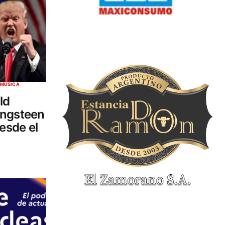
MÚSICA
ld
ingsteen
desde el