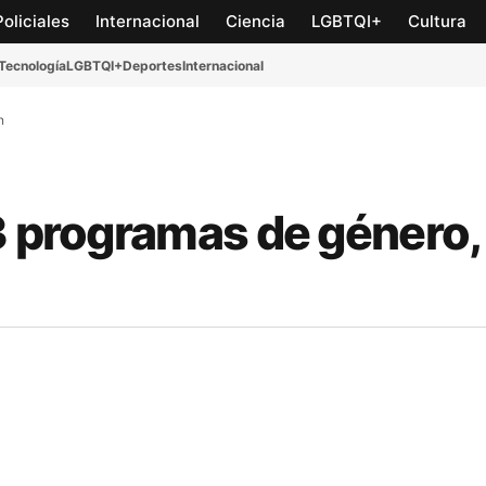
Policiales
Internacional
Ciencia
LGBTQI+
Cultura
Tecnología
LGBTQI+
Deportes
Internacional
n
3 programas de género,
n