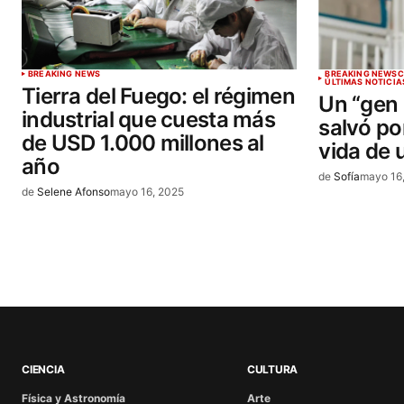
BREAKING NEWS
BREAKING NEWS
C
ÚLTIMAS NOTICIA
Tierra del Fuego: el régimen
Un “gen 
industrial que cuesta más
salvó po
de USD 1.000 millones al
vida de 
año
de
Sofía
mayo 16
de
Selene Afonso
mayo 16, 2025
CIENCIA
CULTURA
Física y Astronomía
Arte