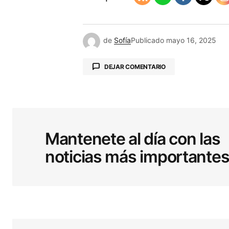
de
Sofía
Publicado
mayo 16, 2025
DEJAR COMENTARIO
Tu dirección de correo electrónic
obligatorios están marcados co
Mantenete al día con las
noticias más importante
Comentario
*
Your Name
*