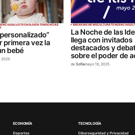
IENCIA
SALUD
TECNOLOGÍA
TENDENCIAS
BREAKING NEWS
CULTURA
TENDENCIAS
ÚL
S
La Noche de las Id
personalizado”
llega con invitados
r primera vez la
destacados y deba
un bebé
sobre el poder de a
, 2025
de
Sofía
mayo 16, 2025
ECONOMÍA
TECNOLOGÍA
Deportes
Ciberseguridad y Privacidad