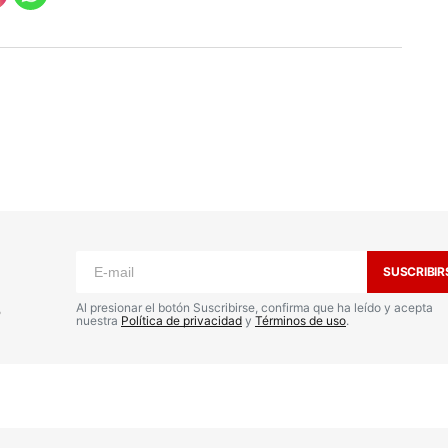
o no será publicada.
Los campos
n
*
SUSCRIBIR
s
Al presionar el botón Suscribirse, confirma que ha leído y acepta
nuestra
Política de privacidad
y
Términos de uso
.
Your E-mail
*