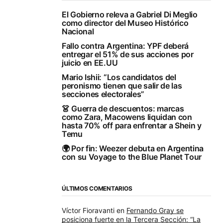
El Gobierno releva a Gabriel Di Meglio
como director del Museo Histórico
Nacional
Fallo contra Argentina: YPF deberá
entregar el 51% de sus acciones por
juicio en EE.UU
Mario Ishii: “Los candidatos del
peronismo tienen que salir de las
secciones electorales”
👗 Guerra de descuentos: marcas
como Zara, Macowens liquidan con
hasta 70% off para enfrentar a Shein y
Temu
🌍 Por fin: Weezer debuta en Argentina
con su Voyage to the Blue Planet Tour
ÚLTIMOS COMENTARIOS
Víctor Fioravanti
en
Fernando Gray se
posiciona fuerte en la Tercera Sección: “La