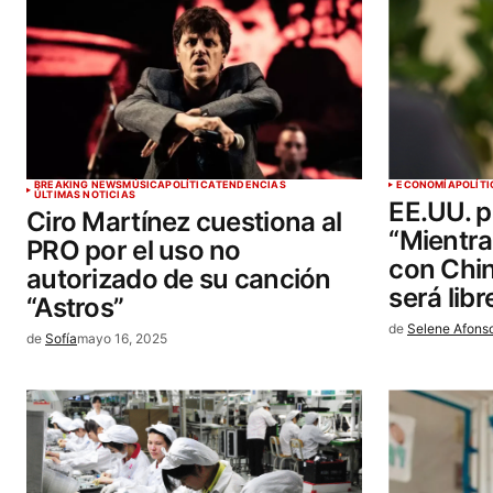
BREAKING NEWS
MÚSICA
POLÍTICA
TENDENCIAS
ECONOMÍA
POLÍTI
ÚLTIMAS NOTICIAS
EE.UU. p
Ciro Martínez cuestiona al
“Mientra
PRO por el uso no
con Chin
autorizado de su canción
será libr
“Astros”
de
Selene Afons
de
Sofía
mayo 16, 2025