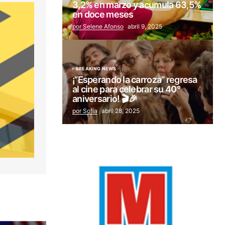
3,2% en marzo y acumula 63,5%
en doce meses
por Selene Afonso
abril 9, 2025
BREAKING NEWS
¡“Esperando la carroza” regresa
al cine para celebrar su 40°
aniversario! 🎬🎉
por Sofía
abril 28, 2025