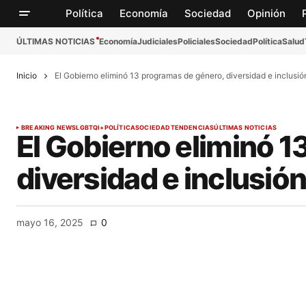
Política
Economía
Sociedad
Opinión
ÚLTIMAS NOTICIAS
Economía
Judiciales
Policiales
Sociedad
Política
Salud
Inicio
El Gobierno eliminó 13 programas de género, diversidad e inclusió
BREAKING NEWS
LGBTQI+
POLÍTICA
SOCIEDAD
TENDENCIAS
ÚLTIMAS NOTICIAS
El Gobierno eliminó 1
diversidad e inclusió
mayo 16, 2025
0