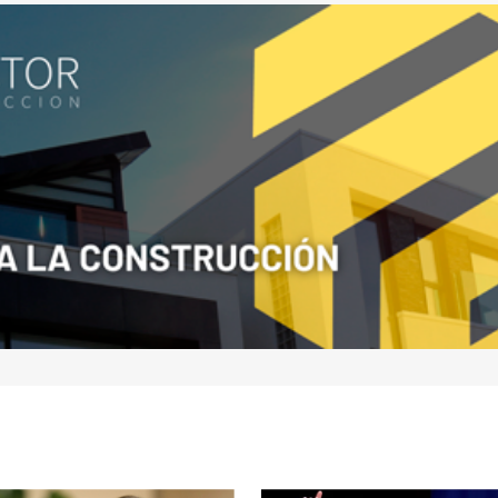
nico y
a
io.