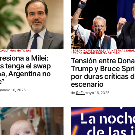
CA
ÚLTIMAS NOTICIAS
BREAKING NEWS
CULTURA
INTERNACIONAL
TENDENCIAS
ÚLTIMAS NOTICIAS
resiona a Milei:
Tensión entre Dona
s tenga el swap
Trump y Bruce Spr
a, Argentina no
por duras críticas 
e”
escenario
o
mayo 16, 2025
de
Sofía
mayo 16, 2025