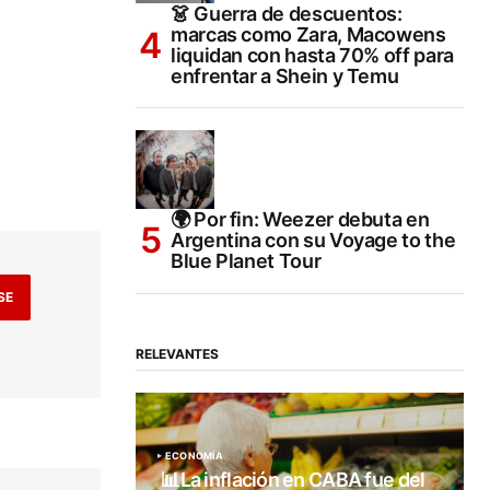
👗 Guerra de descuentos:
marcas como Zara, Macowens
liquidan con hasta 70% off para
enfrentar a Shein y Temu
🌍 Por fin: Weezer debuta en
Argentina con su Voyage to the
Blue Planet Tour
SE
RELEVANTES
ECONOMÍA
📊La inflación en CABA fue del