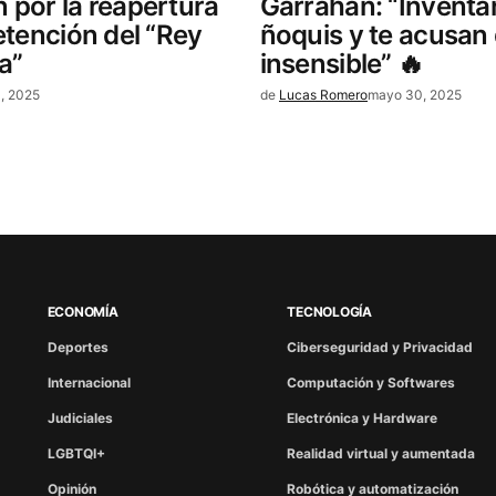
 por la reapertura
Garrahan: “Inventa
detención del “Rey
ñoquis y te acusan
ia”
insensible” 🔥
, 2025
de
Lucas Romero
mayo 30, 2025
ECONOMÍA
TECNOLOGÍA
Deportes
Ciberseguridad y Privacidad
Internacional
Computación y Softwares
Judiciales
Electrónica y Hardware
LGBTQI+
Realidad virtual y aumentada
Opinión
Robótica y automatización