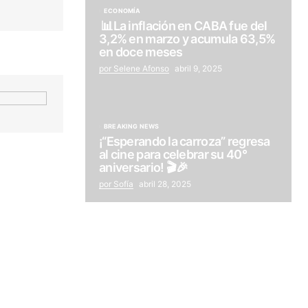
ECONOMÍA
📊La inflación en CABA fue del
3,2% en marzo y acumula 63,5%
en doce meses
por Selene Afonso
abril 9, 2025
BREAKING NEWS
¡“Esperando la carroza” regresa
al cine para celebrar su 40°
aniversario! 🎬🎉
por Sofía
abril 28, 2025