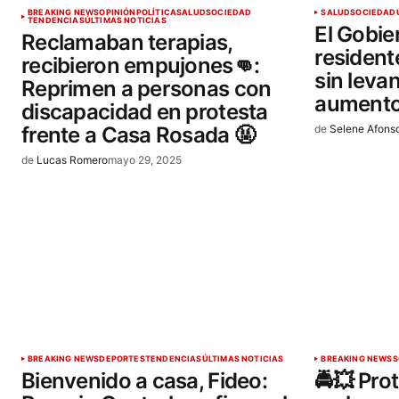
BREAKING NEWS
OPINIÓN
POLÍTICA
SALUD
SOCIEDAD
SALUD
SOCIEDAD
TENDENCIAS
ÚLTIMAS NOTICIAS
El Gobie
Reclamaban terapias,
resident
recibieron empujones👊:
sin levan
Reprimen a personas con
aument
discapacidad en protesta
frente a Casa Rosada 🤬
de
Selene Afons
de
Lucas Romero
mayo 29, 2025
BREAKING NEWS
DEPORTES
TENDENCIAS
ÚLTIMAS NOTICIAS
BREAKING NEWS
S
Bienvenido a casa, Fideo:
🚔💥 Pro