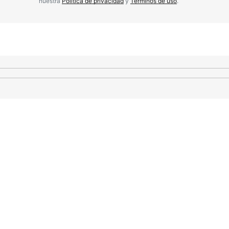
nuestra
Política de privacidad
y
Términos de uso
.
Your E-mail
*
nico y
a
io.