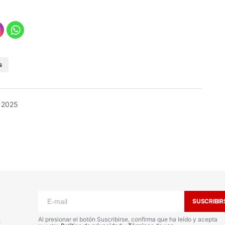
S
 2025
o no será publicada.
Los campos
n
*
SUSCRIBIR
s
Al presionar el botón Suscribirse, confirma que ha leído y acepta