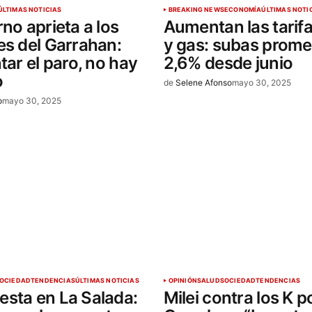
ÚLTIMAS NOTICIAS
BREAKING NEWS
ECONOMÍA
ÚLTIMAS NOTI
rno aprieta a los
Aumentan las tarifa
es del Garrahan:
y gas: subas prome
tar el paro, no hay
2,6% desde junio
o
de
Selene Afonso
mayo 30, 2025
o
mayo 30, 2025
OCIEDAD
TENDENCIAS
ÚLTIMAS NOTICIAS
OPINIÓN
SALUD
SOCIEDAD
TENDENCIAS
testa en La Salada:
Milei contra los K po