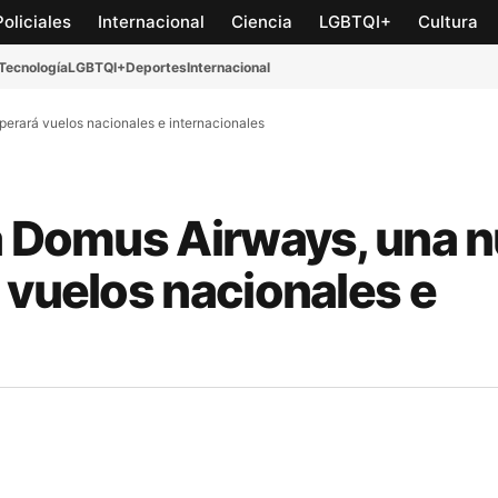
Policiales
Internacional
Ciencia
LGBTQI+
Cultura
Tecnología
LGBTQI+
Deportes
Internacional
perará vuelos nacionales e internacionales
 a Domus Airways, una 
 vuelos nacionales e