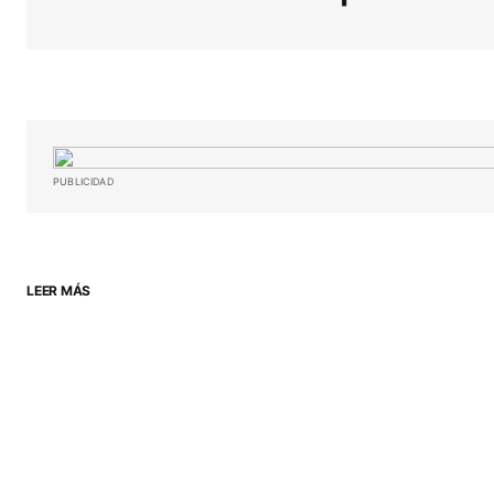
Your Name
*
Guardar mi nombre, correo electró
PUBLICIDAD
sitio web en este navegador para l
próxima vez que haga un comentar
ENVIAR COMENTARIO
LEER MÁS