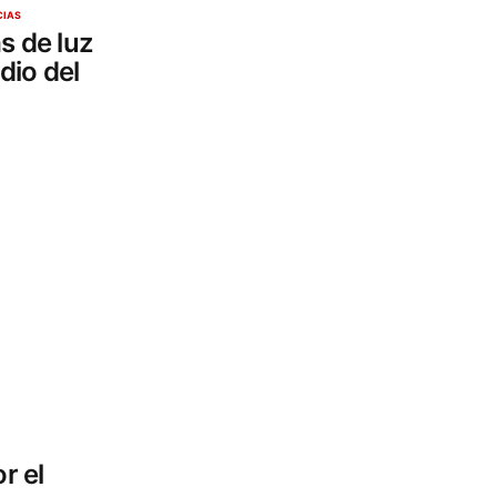
CIAS
s de luz
dio del
r el