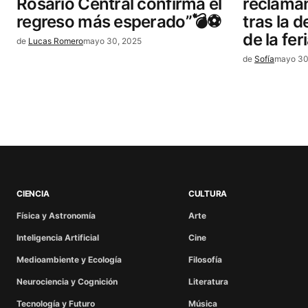
Rosario Central confirma el
reclaman
regreso más esperado”💣⚽
tras la 
de la fer
de
Lucas Romero
mayo 30, 2025
de
Sofía
mayo 30
CIENCIA
CULTURA
Física y Astronomía
Arte
Inteligencia Artificial
Cine
Medioambiente y Ecología
Filosofía
Neurociencia y Cognición
Literatura
Tecnología y Futuro
Música