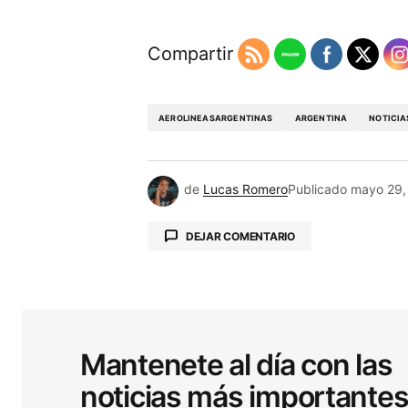
Compartir
AEROLINEASARGENTINAS
ARGENTINA
NOTICIA
de
Lucas Romero
Publicado
mayo 29,
DEJAR COMENTARIO
Tu dirección de correo electrónic
obligatorios están marcados co
Mantenete al día con las
noticias más importante
Comentario
*