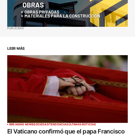
Your E-mail
*
Guardar mi nombre, correo electrónico y sitio web
PUBLICIDAD
en este navegador para la próxima vez que haga
un comentario.
LEER MÁS
ENVIAR COMENTARIO
BREAKING NEWS
SOCIEDAD
TENDENCIAS
ÚLTIMAS NOTICIAS
El Vaticano confirmó que el papa Francisco