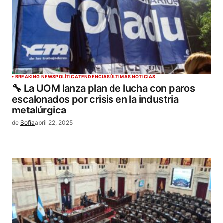
BREAKING NEWS
POLÍTICA
TENDENCIAS
ÚLTIMAS NOTICIAS
🔧 La UOM lanza plan de lucha con paros
escalonados por crisis en la industria
metalúrgica
de
Sofía
abril 22, 2025