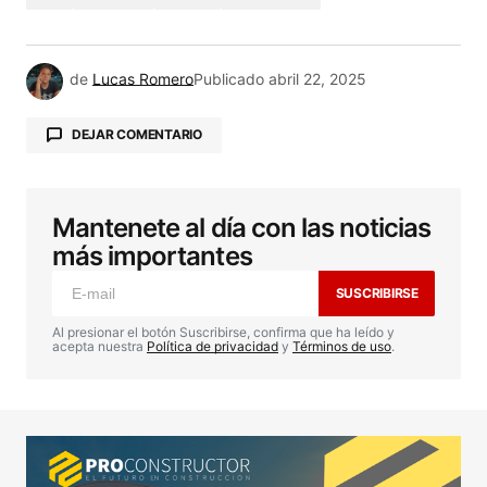
de
Lucas Romero
Publicado
abril 22, 2025
DEJAR COMENTARIO
Mantenete al día con las noticias
Tu dirección de correo electrónico no será
publicada.
Los campos obligatorios están
más importantes
marcados con
*
SUSCRIBIRSE
Comentario
*
Al presionar el botón Suscribirse, confirma que ha leído y
acepta nuestra
Política de privacidad
y
Términos de uso
.
Your Name
*