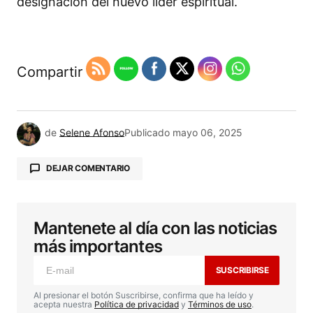
designación del nuevo líder espiritual.
Compartir
de
Selene Afonso
Publicado
mayo 06, 2025
DEJAR COMENTARIO
Mantenete al día con las noticias
Tu dirección de correo electrónico no será
publicada.
Los campos obligatorios están
más importantes
marcados con
*
SUSCRIBIRSE
Comentario
*
Al presionar el botón Suscribirse, confirma que ha leído y
acepta nuestra
Política de privacidad
y
Términos de uso
.