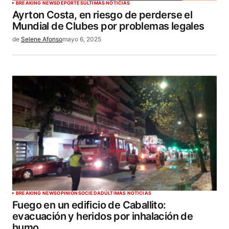
BREAKING NEWS
DEPORTES
ÚLTIMAS NOTICIAS
Ayrton Costa, en riesgo de perderse el
Mundial de Clubes por problemas legales
de
Selene Afonso
mayo 6, 2025
BREAKING NEWS
OPINIÓN
SOCIEDAD
ÚLTIMAS NOTICIAS
Fuego en un edificio de Caballito:
evacuación y heridos por inhalación de
humo