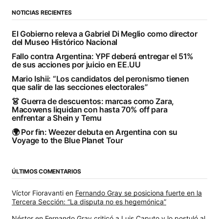
NOTICIAS RECIENTES
El Gobierno releva a Gabriel Di Meglio como director
del Museo Histórico Nacional
Fallo contra Argentina: YPF deberá entregar el 51%
de sus acciones por juicio en EE.UU
Mario Ishii: “Los candidatos del peronismo tienen
que salir de las secciones electorales”
👗 Guerra de descuentos: marcas como Zara,
Macowens liquidan con hasta 70% off para
enfrentar a Shein y Temu
🌍 Por fin: Weezer debuta en Argentina con su
Voyage to the Blue Planet Tour
ÚLTIMOS COMENTARIOS
Víctor Fioravanti
en
Fernando Gray se posiciona fuerte en la
Tercera Sección: “La disputa no es hegemónica”
Néstor
en
Fernando Gray criticó a Luis Caputo y lo postuló al