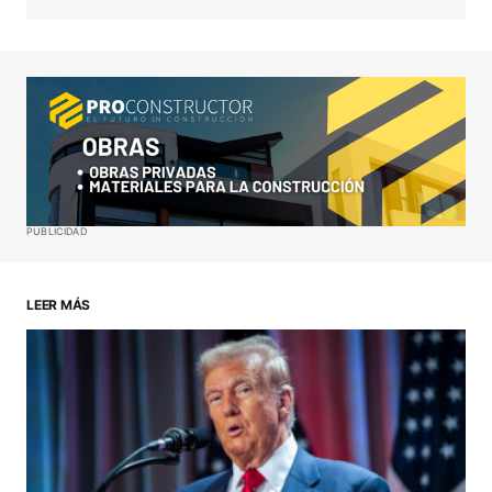
Your Name
*
Your E-mail
*
Guardar mi nombre, correo electrónico y sitio web
PUBLICIDAD
en este navegador para la próxima vez que haga
un comentario.
LEER MÁS
ENVIAR COMENTARIO