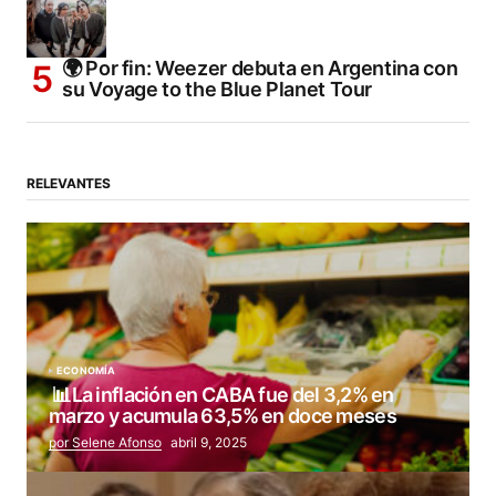
🌍 Por fin: Weezer debuta en Argentina con
su Voyage to the Blue Planet Tour
RELEVANTES
ECONOMÍA
📊La inflación en CABA fue del 3,2% en
marzo y acumula 63,5% en doce meses
por Selene Afonso
abril 9, 2025