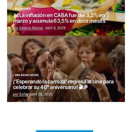
ECONOMÍA
📊La inflación en CABA fue del 3,2% en
marzo y acumula 63,5% en doce meses
por Selene Afonso
abril 9, 2025
BREAKING NEWS
¡“Esperando la carroza” regresa al cine para
celebrar su 40° aniversario! 🎬🎉
por Sofía
abril 28, 2025