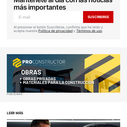
publicada.
Los campos obligatorios están
más importantes
marcados con
*
SUSCRIBIRSE
Comentario
*
Al presionar el botón Suscribirse, confirma que ha leído y
acepta nuestra
Política de privacidad
y
Términos de uso
.
Your Name
*
Your E-mail
*
Guardar mi nombre, correo electrónico y sitio web
PUBLICIDAD
en este navegador para la próxima vez que haga
un comentario.
LEER MÁS
ENVIAR COMENTARIO