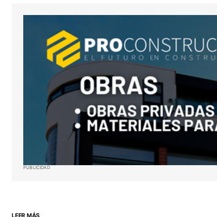
Your Name
*
Guardar mi nombre, correo electró
sitio web en este navegador para l
próxima vez que haga un comentar
ENVIAR COMENTARIO
PUBLICIDAD
LEER MÁS