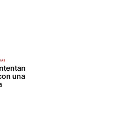
CIAS
 intentan
 con una
a