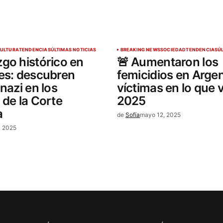
ULTURA
TENDENCIAS
ÚLTIMAS NOTICIAS
BREAKING NEWS
SOCIEDAD
TENDENCIAS
Ú
lazgo histórico en
🚨 Aumentaron los
es: descubren
femicidios en Argen
nazi en los
víctimas en lo que 
 de la Corte
2025
a
de
Sofía
mayo 12, 2025
, 2025