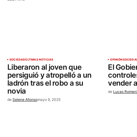
SOCIEDAD
ÚLTIMAS NOTICIAS
OPINIÓN
SOCIEDA
Liberaron al joven que
El Gobier
persiguió y atropelló a un
controle
ladrón tras el robo a su
vender 
novia
de
Lucas Romer
de
Selene Afonso
mayo 9, 2025