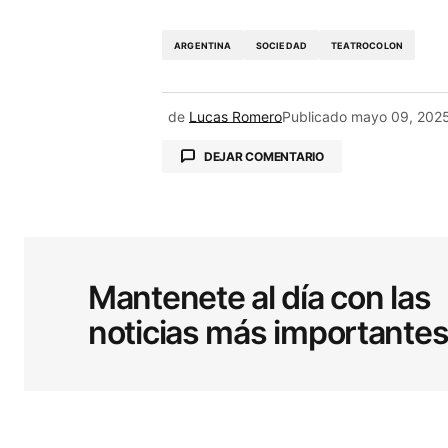
ARGENTINA
SOCIEDAD
TEATROCOLON
de
Lucas Romero
Publicado
mayo 09, 202
DEJAR COMENTARIO
Tu dirección de correo electrónic
obligatorios están marcados co
Mantenete al día con las
noticias más importante
Comentario
*