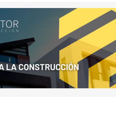
Your E-mail
*
nico y
a
io.