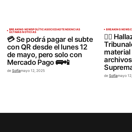
BREAKING NEWS
POLÍTICA
SOCIEDAD
TENDENCIAS
BREAKING NEWS
C
ÚLTIMAS NOTICIAS
🕵️‍♂️ Hal
💳 Se podrá pagar el subte
Tribunal
con QR desde el lunes 12
material 
de mayo, pero solo con
archivos
Mercado Pago 🚌📲
Suprem
de
Sofía
mayo 12, 2025
de
Sofía
mayo 12