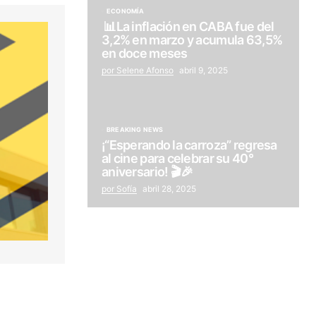
ECONOMÍA
📊La inflación en CABA fue del
3,2% en marzo y acumula 63,5%
en doce meses
por Selene Afonso
abril 9, 2025
BREAKING NEWS
¡“Esperando la carroza” regresa
al cine para celebrar su 40°
aniversario! 🎬🎉
por Sofía
abril 28, 2025