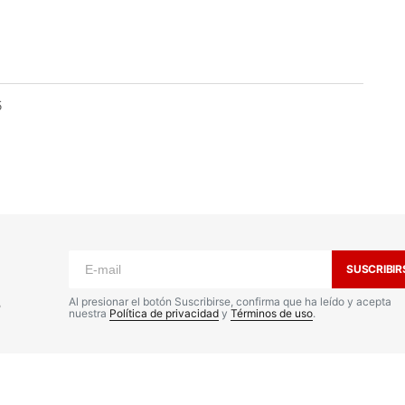
5
o no será publicada.
Los campos
n
*
SUSCRIBIR
s
Al presionar el botón Suscribirse, confirma que ha leído y acepta
nuestra
Política de privacidad
y
Términos de uso
.