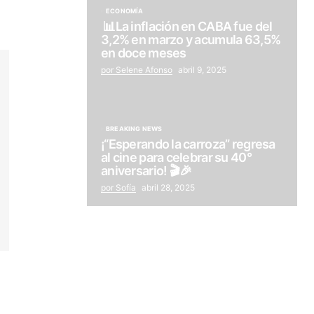
ECONOMÍA
📊La inflación en CABA fue del
3,2% en marzo y acumula 63,5%
en doce meses
por Selene Afonso
abril 9, 2025
BREAKING NEWS
¡“Esperando la carroza” regresa
al cine para celebrar su 40°
aniversario! 🎬🎉
por Sofía
abril 28, 2025