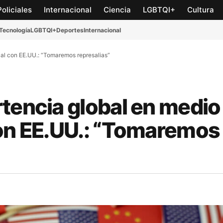
Policiales
Internacional
Ciencia
LGBTQI+
Cultura
Tecnología
LGBTQI+
Deportes
Internacional
ial con EE.UU.: “Tomaremos represalias”
tencia global en medio
con EE.UU.: “Tomaremos