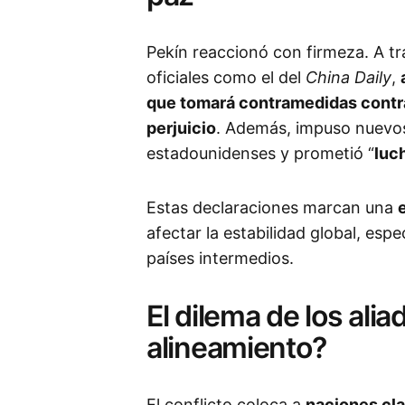
Pekín reaccionó con firmeza. A tr
oficiales como el del
China Daily
,
que tomará contramedidas contra 
perjuicio
. Además, impuso nuevos
estadounidenses y prometió “
luch
Estas declaraciones marcan una
afectar la estabilidad global, esp
países intermedios.
El dilema de los alia
alineamiento?
El conflicto coloca a
naciones cla