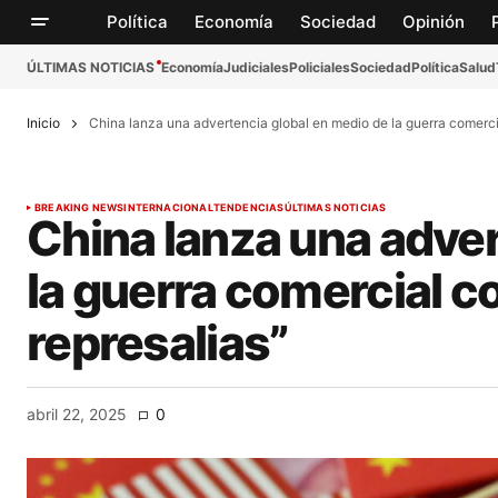
Política
Economía
Sociedad
Opinión
ÚLTIMAS NOTICIAS
Economía
Judiciales
Policiales
Sociedad
Política
Salud
Inicio
China lanza una advertencia global en medio de la guerra comerc
BREAKING NEWS
INTERNACIONAL
TENDENCIAS
ÚLTIMAS NOTICIAS
China lanza una adver
la guerra comercial 
represalias”
abril 22, 2025
0