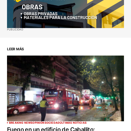
Your E-mail
*
Guardar mi nombre, correo electrónico y sitio web
PUBLICIDAD
en este navegador para la próxima vez que haga
un comentario.
LEER MÁS
ENVIAR COMENTARIO
BREAKING NEWS
OPINIÓN
SOCIEDAD
ÚLTIMAS NOTICIAS
Fuego en un edificio de Caballito: