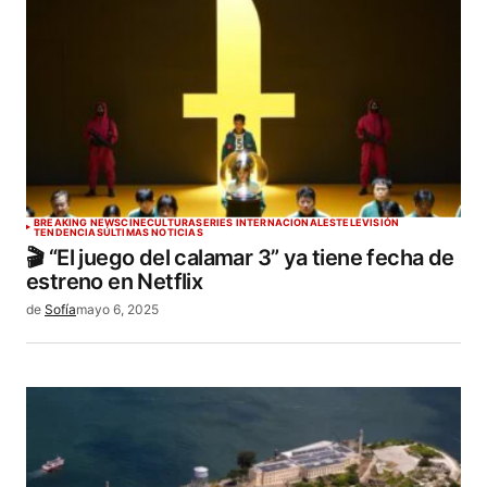
BREAKING NEWS
CINE
CULTURA
SERIES INTERNACIONALES
TELEVISIÓN
TENDENCIAS
ÚLTIMAS NOTICIAS
🎬 “El juego del calamar 3” ya tiene fecha de
estreno en Netflix
de
Sofía
mayo 6, 2025