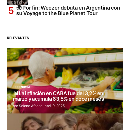
🌍 Por fin: Weezer debuta en Argentina con
su Voyage to the Blue Planet Tour
RELEVANTES
ECONOMÍA
📊La inflación en CABA fue del 3,2% en
marzo y acumula 63,5% en doce meses
por Selene Afonso
abril 9, 2025