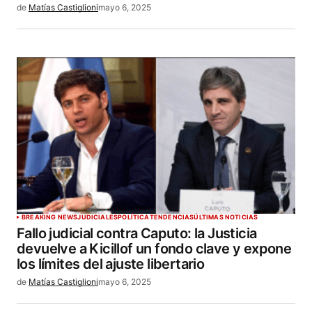
de
Matías Castiglioni
mayo 6, 2025
BREAKING NEWS
JUDICIALES
POLÍTICA
TENDENCIAS
ÚLTIMAS NOTICIAS
Fallo judicial contra Caputo: la Justicia
devuelve a Kicillof un fondo clave y expone
los límites del ajuste libertario
de
Matías Castiglioni
mayo 6, 2025