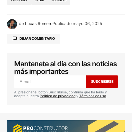
ARGENTINA
SALUD
SOCIEDAD
de
Lucas Romero
Publicado
mayo 06, 2025
DEJAR COMENTARIO
Mantenete al día con las noticias
Tu dirección de correo electrónico no será
publicada.
Los campos obligatorios están
más importantes
marcados con
*
SUSCRIBIRSE
Comentario
*
Al presionar el botón Suscribirse, confirma que ha leído y
acepta nuestra
Política de privacidad
y
Términos de uso
.
Your Name
*