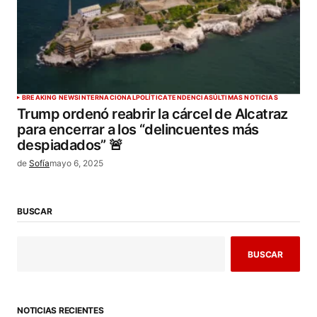
BREAKING NEWS
INTERNACIONAL
POLÍTICA
TENDENCIAS
ÚLTIMAS NOTICIAS
Trump ordenó reabrir la cárcel de Alcatraz
para encerrar a los “delincuentes más
despiadados” 🚨
de
Sofía
mayo 6, 2025
BUSCAR
BUSCAR
NOTICIAS RECIENTES