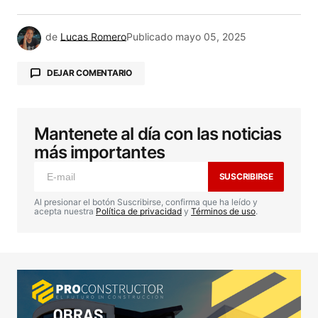
de
Lucas Romero
Publicado
mayo 05, 2025
DEJAR COMENTARIO
Mantenete al día con las noticias
Tu dirección de correo electrónico no será
publicada.
Los campos obligatorios están
más importantes
marcados con
*
SUSCRIBIRSE
Comentario
*
Al presionar el botón Suscribirse, confirma que ha leído y
acepta nuestra
Política de privacidad
y
Términos de uso
.
Your Name
*