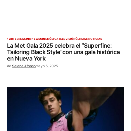
ARTE
BREAKING NEWS
CINE
MÚSICA
TELEVISIÓN
ÚLTIMAS NOTICIAS
La Met Gala 2025 celebra el “Superfine:
Tailoring Black Style”con una gala histórica
en Nueva York
de
Selene Afonso
mayo 5, 2025