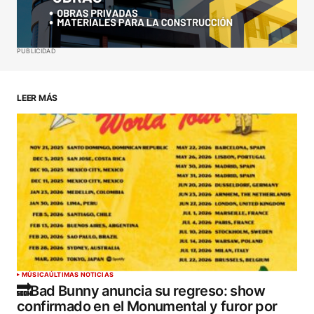
Your E-mail
*
Guardar mi nombre, correo electrónico y sitio web
PUBLICIDAD
en este navegador para la próxima vez que haga
un comentario.
LEER MÁS
ENVIAR COMENTARIO
MÚSICA
ÚLTIMAS NOTICIAS
🔜Bad Bunny anuncia su regreso: show
confirmado en el Monumental y furor por