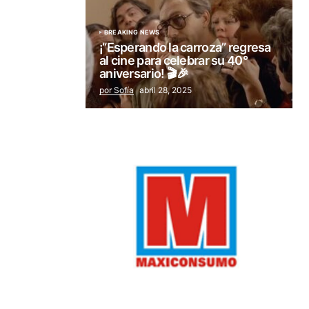
BREAKING NEWS
¡“Esperando la carroza” regresa
al cine para celebrar su 40°
aniversario! 🎬🎉
por Sofía
abril 28, 2025