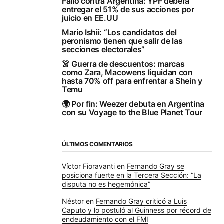
Fallo contra Argentina: YPF deberá
entregar el 51% de sus acciones por
juicio en EE.UU
Mario Ishii: “Los candidatos del
peronismo tienen que salir de las
secciones electorales”
👗 Guerra de descuentos: marcas
como Zara, Macowens liquidan con
hasta 70% off para enfrentar a Shein y
Temu
🌍 Por fin: Weezer debuta en Argentina
con su Voyage to the Blue Planet Tour
ÚLTIMOS COMENTARIOS
Víctor Fioravanti
en
Fernando Gray se
posiciona fuerte en la Tercera Sección: “La
disputa no es hegemónica”
Néstor
en
Fernando Gray criticó a Luis
Caputo y lo postuló al Guinness por récord de
endeudamiento con el FMI