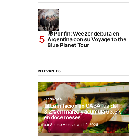
🌍 Por fin: Weezer debuta en
Argentina con su Voyage to the
Blue Planet Tour
RELEVANTES
ECONOMÍA
📊La inflación en CABA fue del
3,2% en marzo y acumula 63,5%
en doce meses
por Selene Afonso
abril 9, 2025