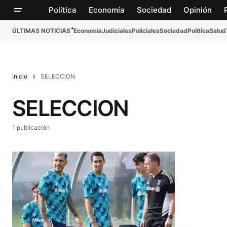
Política
Economía
Sociedad
Opinión
ÚLTIMAS NOTICIAS
Economía
Judiciales
Policiales
Sociedad
Política
Salud
Inicio
SELECCION
SELECCION
1 publicación