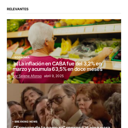
RELEVANTES
ECONOMÍA
📊La inflación en CABA fue del 3,2% en
marzo y acumula 63,5% en doce meses
por Selene Afonso
abril 9, 2025
BREAKING NEWS
¡“Esperando la carroza” regresa al cine para