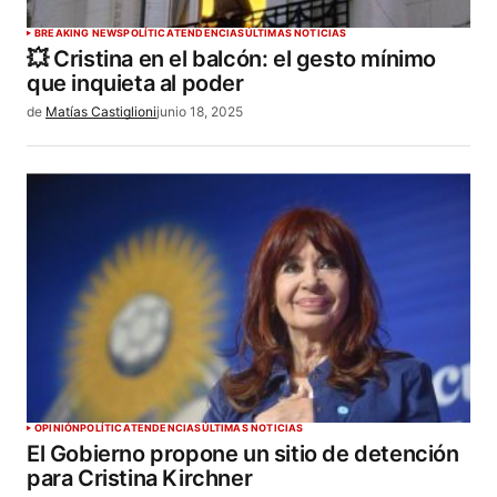
BREAKING NEWS
POLÍTICA
TENDENCIAS
ÚLTIMAS NOTICIAS
💥 Cristina en el balcón: el gesto mínimo
que inquieta al poder
de
Matías Castiglioni
junio 18, 2025
OPINIÓN
POLÍTICA
TENDENCIAS
ÚLTIMAS NOTICIAS
El Gobierno propone un sitio de detención
para Cristina Kirchner