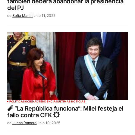
también deberá abandonar la presidencia
del PJ
de
Sofía Manin
junio 11, 2025
POLÍTICA
SOCIEDAD
TENDENCIAS
ÚLTIMAS NOTICIAS
🧨 “La República funciona”: Milei festeja el
fallo contra CFK 💥
de
Lucas Romero
junio 10, 2025