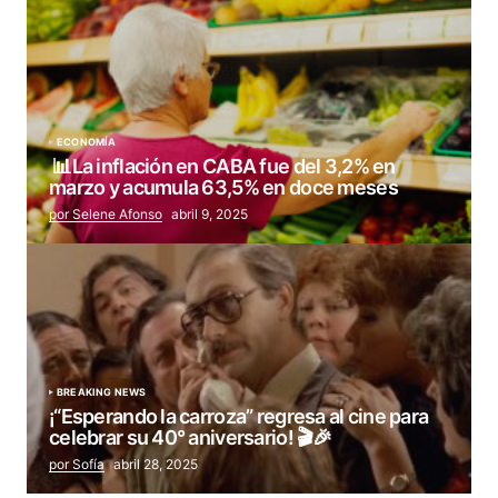
ECONOMÍA
📊La inflación en CABA fue del 3,2% en
marzo y acumula 63,5% en doce meses
por Selene Afonso
abril 9, 2025
BREAKING NEWS
¡“Esperando la carroza” regresa al cine para
celebrar su 40° aniversario! 🎬🎉
por Sofía
abril 28, 2025